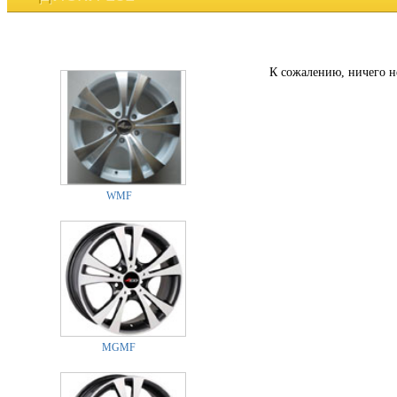
К сожалению, ничего н
WMF
MGMF