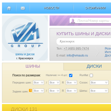
НОВОСТИ
О КОМПАНИИ
КУПИТЬ ШИНЫ И ДИСКИ
Красноярск
Тел.:
+7 (495) 995-7474
Роз
Инт
E-mail:
info@vmauto.ru
Дос
г. Красноярск
ШИНЫ
ДИСКИ
Поиск по размерам:
Наличие >= 4 шт.:
Runflat:
Передних шин:
Все
/
Все
R
Все
Сезон:
Все
?
Все
/
Все
R
Все
Шипы:
Все
Задних шин:
ДИСКИ 131