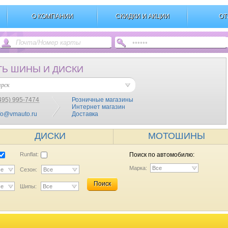
О КОМПАНИИ
СКИДКИ И АКЦИИ
ОТ
ТЬ ШИНЫ И ДИСКИ
ярск
495) 995-7474
Розничные магазины
Интернет магазин
fo@vmauto.ru
Доставка
ДИСКИ
МОТОШИНЫ
Runflat:
Поиск по автомобилю:
Марка:
Все
се
Сезон:
Все
Поиск
се
Шипы:
Все