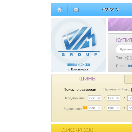
НОВОСТИ
КУПИ
Красно
Тел.:
+7 (
E-mail:
in
г. Красноярск
ШИНЫ
Поиск по размерам:
Наличие >= 4 шт.:
Передних шин:
Все
/
Все
R
В
?
Все
/
Все
R
В
Задних шин:
ДИСКИ 230