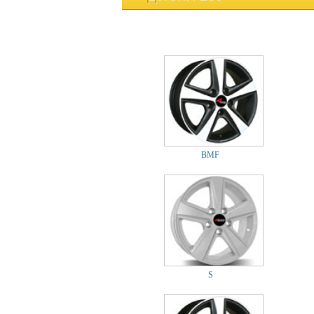
BMF
S