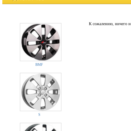
К сожалению, ничего н
BMF
S