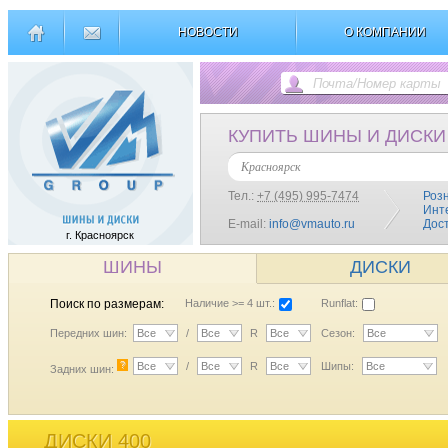
НОВОСТИ
О КОМПАНИИ
КУПИТЬ ШИНЫ И ДИСКИ
Красноярск
Тел.:
+7 (495) 995-7474
Роз
Инт
E-mail:
info@vmauto.ru
Дос
г. Красноярск
ШИНЫ
ДИСКИ
Поиск по размерам:
Наличие >= 4 шт.:
Runflat:
Передних шин:
Все
/
Все
R
Все
Сезон:
Все
?
Все
/
Все
R
Все
Шипы:
Все
Задних шин:
ДИСКИ 400