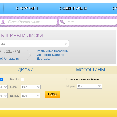
О КОМПАНИИ
СКИДКИ И АКЦИИ
ОТ
ТЬ ШИНЫ И ДИСКИ
ярск
495) 995-7474
Розничные магазины
Интернет магазин
fo@vmauto.ru
Доставка
ДИСКИ
МОТОШИНЫ
Runflat:
Поиск по автомобилю:
Марка:
Все
се
Сезон:
Все
Поиск
се
Шипы:
Все