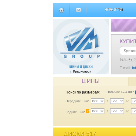
НОВОСТИ
КУПИ
Красно
Тел.:
+7 (
E-mail:
in
г. Красноярск
ШИНЫ
Поиск по размерам:
Наличие >= 4 шт.:
Передних шин:
Все
/
Все
R
В
?
Все
/
Все
R
В
Задних шин:
ДИСКИ 517