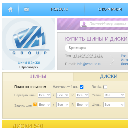
НОВОСТИ
О КОМПАНИИ
КУПИТЬ ШИНЫ И ДИСКИ
Красноярск
Тел.:
+7 (495) 995-7474
Роз
Инт
E-mail:
info@vmauto.ru
Дос
г. Красноярск
ШИНЫ
ДИСКИ
Поиск по размерам:
Наличие >= 4 шт.:
Runflat:
Передних шин:
Все
/
Все
R
Все
Сезон:
Все
?
Все
/
Все
R
Все
Шипы:
Все
Задних шин:
ДИСКИ 540