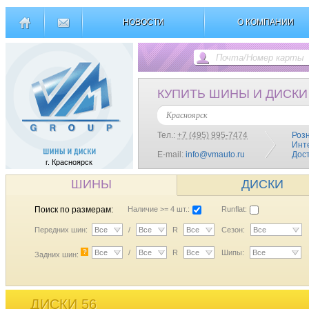
НОВОСТИ
О КОМПАНИИ
КУПИТЬ ШИНЫ И ДИСКИ
Красноярск
Тел.:
+7 (495) 995-7474
Роз
Инт
E-mail:
info@vmauto.ru
Дос
г. Красноярск
ШИНЫ
ДИСКИ
Поиск по размерам:
Наличие >= 4 шт.:
Runflat:
Передних шин:
Все
/
Все
R
Все
Сезон:
Все
?
Все
/
Все
R
Все
Шипы:
Все
Задних шин:
ДИСКИ 56