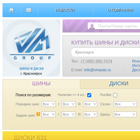
НОВОСТИ
О КОМПАНИИ
КУПИТЬ ШИНЫ И ДИСКИ
Красноярск
Тел.:
+7 (495) 995-7474
Роз
Инт
E-mail:
info@vmauto.ru
Дос
г. Красноярск
ШИНЫ
ДИСКИ
Поиск по размерам:
Наличие >= 4 шт.:
Runflat:
Передних шин:
Все
/
Все
R
Все
Сезон:
Все
?
Все
/
Все
R
Все
Шипы:
Все
Задних шин:
ДИСКИ 631