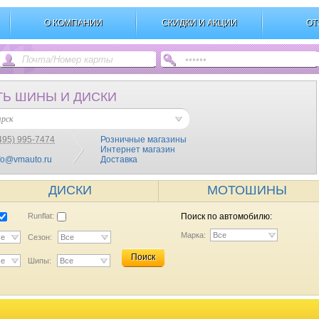
О КОМПАНИИ
СКИДКИ И АКЦИИ
ОТ
ТЬ ШИНЫ И ДИСКИ
ярск
495) 995-7474
Розничные магазины
Интернет магазин
fo@vmauto.ru
Доставка
ДИСКИ
МОТОШИНЫ
Runflat:
Поиск по автомобилю:
Марка:
Все
се
Сезон:
Все
Поиск
се
Шипы:
Все