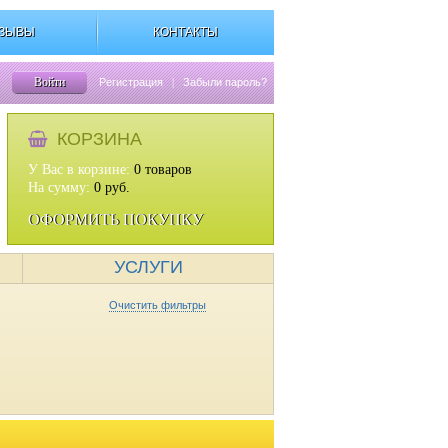
ЗЫВЫ
КОНТАКТЫ
Войти
Регистрация
|
Забыли пароль?
КОРЗИНА
У Вас в корзине:
0
товаров
На сумму:
0
руб.
ОФОРМИТЬ ПОКУПКУ
УСЛУГИ
Очистить фильтры