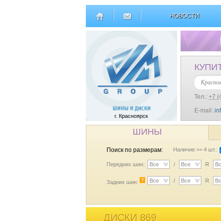
НОВОСТИ
КУПИ
Красно
Тел.:
+7 (
E-mail:
in
г. Красноярск
ШИНЫ
Поиск по размерам:
Наличие >= 4 шт.:
Передних шин:
Все
/
Все
R
В
?
Все
/
Все
R
В
Задних шин:
ДИСКИ 869