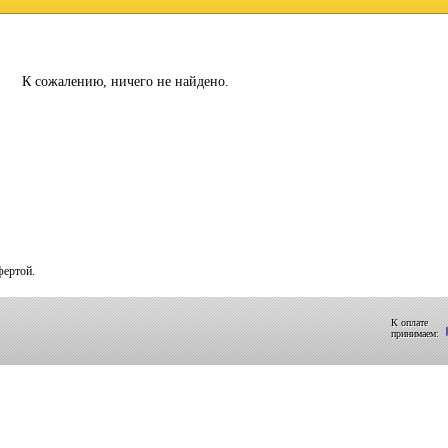
К сожалению, ничего не найдено.
фертой.
К оплате
принимаем: