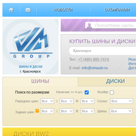
НОВОСТИ
О КОМПАНИИ
КУПИТЬ ШИНЫ И ДИСКИ
Красноярск
Тел.:
+7 (495) 995-7474
Роз
Инт
E-mail:
info@vmauto.ru
Дос
г. Красноярск
ШИНЫ
ДИСКИ
Поиск по размерам:
Наличие >= 4 шт.:
Runflat:
Передних шин:
Все
/
Все
R
Все
Сезон:
Все
?
Все
/
Все
R
Все
Шипы:
Все
Задних шин:
ДИСКИ BW2