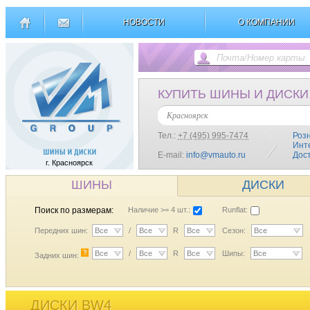
НОВОСТИ
О КОМПАНИИ
КУПИТЬ ШИНЫ И ДИСКИ
Красноярск
Тел.:
+7 (495) 995-7474
Роз
Инт
E-mail:
info@vmauto.ru
Дос
г. Красноярск
ШИНЫ
ДИСКИ
Поиск по размерам:
Наличие >= 4 шт.:
Runflat:
Передних шин:
Все
/
Все
R
Все
Сезон:
Все
?
Все
/
Все
R
Все
Шипы:
Все
Задних шин:
ДИСКИ BW4