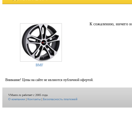
К сожалению, ничего н
BMF
Внимание! Цены на сайте не являются публичной офертой.
VMauto.ru работает с 2005 года.
О компании
|
Контакты
|
Безопасность платежей