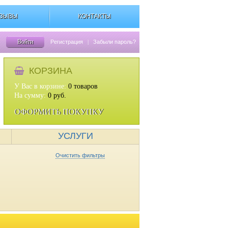
ЗЫВЫ
КОНТАКТЫ
Войти
Регистрация
|
Забыли пароль?
КОРЗИНА
У Вас в корзине:
0
товаров
На сумму:
0
руб.
ОФОРМИТЬ ПОКУПКУ
УСЛУГИ
Очистить фильтры