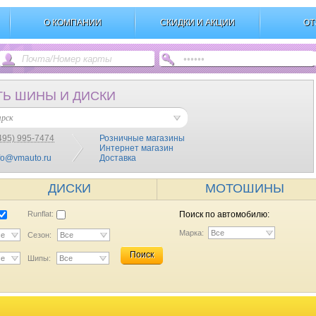
О КОМПАНИИ
СКИДКИ И АКЦИИ
ОТ
ТЬ ШИНЫ И ДИСКИ
ярск
495) 995-7474
Розничные магазины
Интернет магазин
fo@vmauto.ru
Доставка
ДИСКИ
МОТОШИНЫ
Runflat:
Поиск по автомобилю:
Марка:
Все
се
Сезон:
Все
Поиск
се
Шипы:
Все