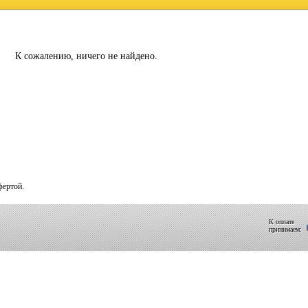
К сожалению, ничего не найдено.
фертой.
К оплате
принимаем: