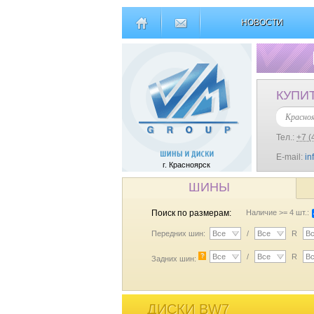
НОВОСТИ
КУПИ
Красно
Тел.:
+7 (
E-mail:
in
г. Красноярск
ШИНЫ
Поиск по размерам:
Наличие >= 4 шт.:
Передних шин:
Все
/
Все
R
В
?
Все
/
Все
R
В
Задних шин:
ДИСКИ BW7