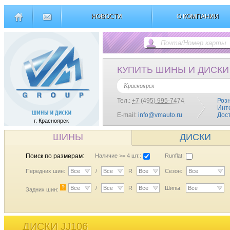
НОВОСТИ
О КОМПАНИИ
КУПИТЬ ШИНЫ И ДИСКИ
Красноярск
Тел.:
+7 (495) 995-7474
Роз
Инт
E-mail:
info@vmauto.ru
Дос
г. Красноярск
ШИНЫ
ДИСКИ
Поиск по размерам:
Наличие >= 4 шт.:
Runflat:
Передних шин:
Все
/
Все
R
Все
Сезон:
Все
?
Все
/
Все
R
Все
Шипы:
Все
Задних шин:
ДИСКИ JJ106