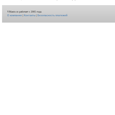
VMauto.ru работает с 2005 года.
О компании
|
Контакты
|
Безопасность платежей