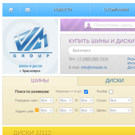
НОВОСТИ
О КОМПАНИИ
КУПИТЬ ШИНЫ И ДИСКИ
Красноярск
Тел.:
+7 (495) 995-7474
Роз
Инт
E-mail:
info@vmauto.ru
Дос
г. Красноярск
ШИНЫ
ДИСКИ
Поиск по размерам:
Наличие >= 4 шт.:
Runflat:
Передних шин:
Все
/
Все
R
Все
Сезон:
Все
?
Все
/
Все
R
Все
Шипы:
Все
Задних шин:
ДИСКИ JJ112