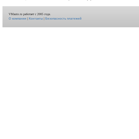
VMauto.ru работает с 2005 года.
О компании
|
Контакты
|
Безопасность платежей