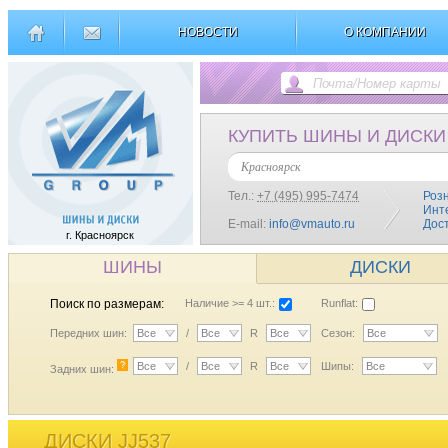
НОВОСТИ
О КОМПАНИИ
КУПИТЬ ШИНЫ И ДИСКИ
Красноярск
Тел.:
+7 (495) 995-7474
Роз
Инт
E-mail:
info@vmauto.ru
Дос
г. Красноярск
ШИНЫ
ДИСКИ
Поиск по размерам:
Наличие >= 4 шт.:
Runflat:
Передних шин:
Все
/
Все
R
Все
Сезон:
Все
?
Все
/
Все
R
Все
Шипы:
Все
Задних шин:
ДИСКИ JJ537