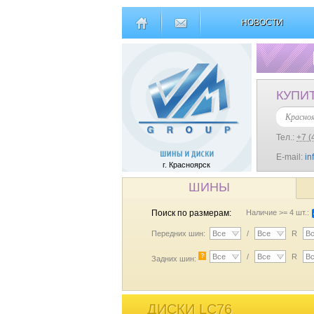
НОВОСТИ
КУПИ
Красно
Тел.:
+7 (
E-mail:
in
г. Красноярск
ШИНЫ
Поиск по размерам:
Наличие >= 4 шт.:
Передних шин:
Все
/
Все
R
В
?
Все
/
Все
R
В
Задних шин:
ДИСКИ LC76