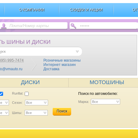
О КОМПАНИИ
СКИДКИ И АКЦИИ
ОТ
ТЬ ШИНЫ И ДИСКИ
ярск
495) 995-7474
Розничные магазины
Интернет магазин
fo@vmauto.ru
Доставка
ДИСКИ
МОТОШИНЫ
Runflat:
Поиск по автомобилю:
Марка:
Все
се
Сезон:
Все
Поиск
се
Шипы:
Все