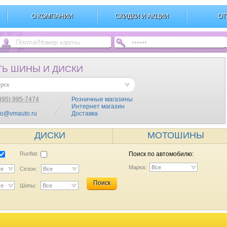
О КОМПАНИИ
СКИДКИ И АКЦИИ
ОТ
ТЬ ШИНЫ И ДИСКИ
ярск
495) 995-7474
Розничные магазины
Интернет магазин
fo@vmauto.ru
Доставка
ДИСКИ
МОТОШИНЫ
Runflat:
Поиск по автомобилю:
Марка:
Все
се
Сезон:
Все
Поиск
се
Шипы:
Все