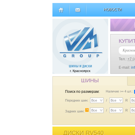
НОВОСТИ
КУПИ
Красно
Тел.:
+7 (
E-mail:
in
г. Красноярск
ШИНЫ
Поиск по размерам:
Наличие >= 4 шт.:
Передних шин:
Все
/
Все
R
В
?
Все
/
Все
R
В
Задних шин:
ДИСКИ RV540