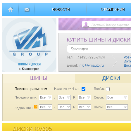
НОВОСТИ
О КОМПАНИИ
КУПИТЬ ШИНЫ И ДИСКИ
Красноярск
Тел.:
+7 (495) 995-7474
Роз
Инт
E-mail:
info@vmauto.ru
Дос
г. Красноярск
ШИНЫ
ДИСКИ
Поиск по размерам:
Наличие >= 4 шт.:
Runflat:
Передних шин:
Все
/
Все
R
Все
Сезон:
Все
?
Все
/
Все
R
Все
Шипы:
Все
Задних шин:
ДИСКИ RV605