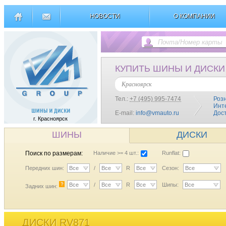
НОВОСТИ
О КОМПАНИИ
КУПИТЬ ШИНЫ И ДИСКИ
Красноярск
Тел.:
+7 (495) 995-7474
Роз
Инт
E-mail:
info@vmauto.ru
Дос
г. Красноярск
ШИНЫ
ДИСКИ
Поиск по размерам:
Наличие >= 4 шт.:
Runflat:
Передних шин:
Все
/
Все
R
Все
Сезон:
Все
?
Все
/
Все
R
Все
Шипы:
Все
Задних шин:
ДИСКИ RV871