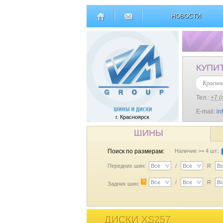
НОВОСТИ
КУПИ
Красно
Тел.:
+7 (
E-mail:
in
г. Красноярск
ШИНЫ
Поиск по размерам:
Наличие >= 4 шт.:
Передних шин:
Все
/
Все
R
В
?
Все
/
Все
R
В
Задних шин:
ДИСКИ XS257