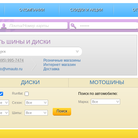
О КОМПАНИИ
СКИДКИ И АКЦИИ
ОТ
ТЬ ШИНЫ И ДИСКИ
ярск
495) 995-7474
Розничные магазины
Интернет магазин
fo@vmauto.ru
Доставка
ДИСКИ
МОТОШИНЫ
Runflat:
Поиск по автомобилю:
Марка:
Все
се
Сезон:
Все
Поиск
се
Шипы:
Все