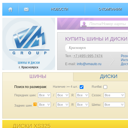
НОВОСТИ
О КОМПАНИИ
КУПИТЬ ШИНЫ И ДИСКИ
Красноярск
Тел.:
+7 (495) 995-7474
Роз
Инт
E-mail:
info@vmauto.ru
Дос
г. Красноярск
ШИНЫ
ДИСКИ
Поиск по размерам:
Наличие >= 4 шт.:
Runflat:
Передних шин:
Все
/
Все
R
Все
Сезон:
Все
?
Все
/
Все
R
Все
Шипы:
Все
Задних шин:
ДИСКИ XS325