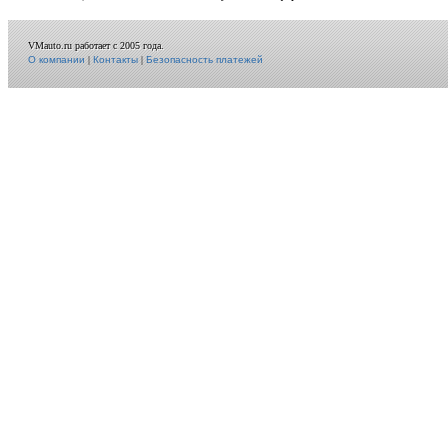
VMauto.ru работает с 2005 года.
О компании
|
Контакты
|
Безопасность платежей