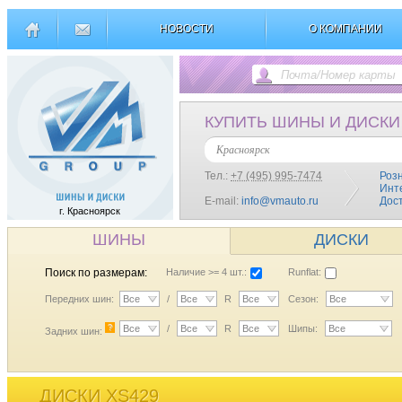
НОВОСТИ
О КОМПАНИИ
КУПИТЬ ШИНЫ И ДИСКИ
Красноярск
Тел.:
+7 (495) 995-7474
Роз
Инт
E-mail:
info@vmauto.ru
Дос
г. Красноярск
ШИНЫ
ДИСКИ
Поиск по размерам:
Наличие >= 4 шт.:
Runflat:
Передних шин:
Все
/
Все
R
Все
Сезон:
Все
?
Все
/
Все
R
Все
Шипы:
Все
Задних шин:
ДИСКИ XS429