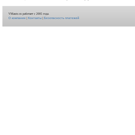
VMauto.ru работает с 2005 года.
О компании
|
Контакты
|
Безопасность платежей