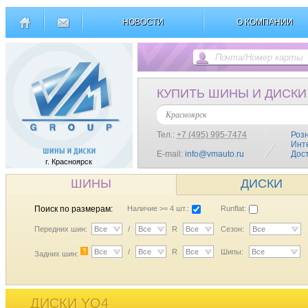
НОВОСТИ
О КОМПАНИИ
КУПИТЬ ШИНЫ И ДИСКИ
Красноярск
Тел.:
+7 (495) 995-7474
Роз
Инт
E-mail:
info@vmauto.ru
Дос
г. Красноярск
ШИНЫ
ДИСКИ
Поиск по размерам:
Наличие >= 4 шт.:
Runflat:
Передних шин:
Все
/
Все
R
Все
Сезон:
Все
?
Все
/
Все
R
Все
Шипы:
Все
Задних шин:
ДИСКИ YQ4