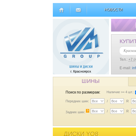
НОВОСТИ
КУПИ
Красно
Тел.:
+7 (
E-mail:
in
г. Красноярск
ШИНЫ
Поиск по размерам:
Наличие >= 4 шт.:
Передних шин:
Все
/
Все
R
В
?
Все
/
Все
R
В
Задних шин:
ДИСКИ YQ8