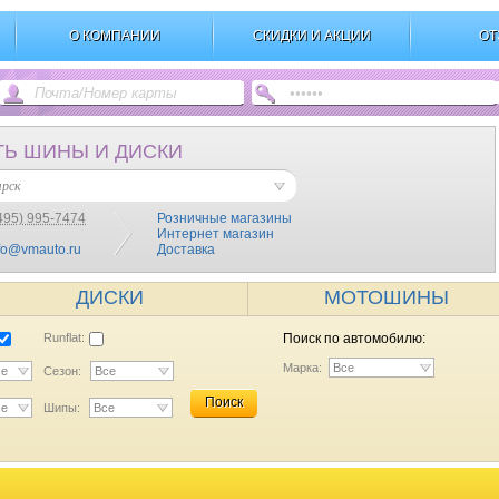
О КОМПАНИИ
СКИДКИ И АКЦИИ
ОТ
ТЬ ШИНЫ И ДИСКИ
ярск
495) 995-7474
Розничные магазины
Интернет магазин
fo@vmauto.ru
Доставка
ДИСКИ
МОТОШИНЫ
Runflat:
Поиск по автомобилю:
Марка:
Все
се
Сезон:
Все
Поиск
се
Шипы:
Все