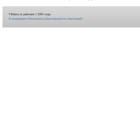
VMauto.ru работает с 2005 года.
О компании
|
Контакты
|
Безопасность платежей