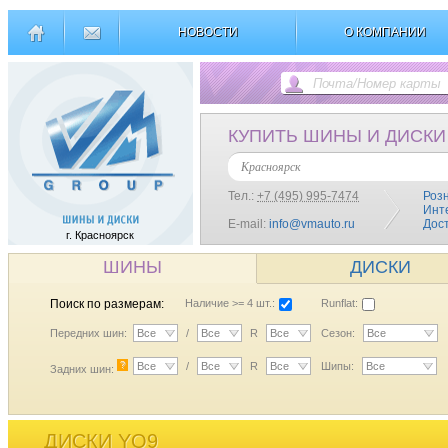
НОВОСТИ
О КОМПАНИИ
КУПИТЬ ШИНЫ И ДИСКИ
Красноярск
Тел.:
+7 (495) 995-7474
Роз
Инт
E-mail:
info@vmauto.ru
Дос
г. Красноярск
ШИНЫ
ДИСКИ
Поиск по размерам:
Наличие >= 4 шт.:
Runflat:
Передних шин:
Все
/
Все
R
Все
Сезон:
Все
?
Все
/
Все
R
Все
Шипы:
Все
Задних шин:
ДИСКИ YQ9