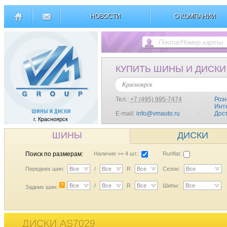
НОВОСТИ
О КОМПАНИИ
КУПИТЬ ШИНЫ И ДИСКИ
Красноярск
Тел.:
+7 (495) 995-7474
Роз
Инт
E-mail:
info@vmauto.ru
Дос
г. Красноярск
ШИНЫ
ДИСКИ
Поиск по размерам:
Наличие >= 4 шт.:
Runflat:
Передних шин:
Все
/
Все
R
Все
Сезон:
Все
?
Все
/
Все
R
Все
Шипы:
Все
Задних шин:
ДИСКИ AS7029