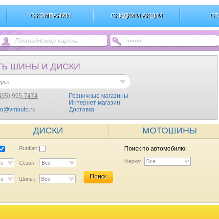
О КОМПАНИИ
СКИДКИ И АКЦИИ
ОТ
ТЬ ШИНЫ И ДИСКИ
ярск
495) 995-7474
Розничные магазины
Интернет магазин
fo@vmauto.ru
Доставка
ДИСКИ
МОТОШИНЫ
Runflat:
Поиск по автомобилю:
Марка:
Все
се
Сезон:
Все
Поиск
се
Шипы:
Все