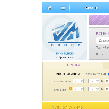
НОВОСТИ
КУПИ
Красно
Тел.:
+7 (
E-mail:
in
г. Красноярск
ШИНЫ
Поиск по размерам:
Наличие >= 4 шт.:
Передних шин:
Все
/
Все
R
В
?
Все
/
Все
R
В
Задних шин:
ДИСКИ AS842