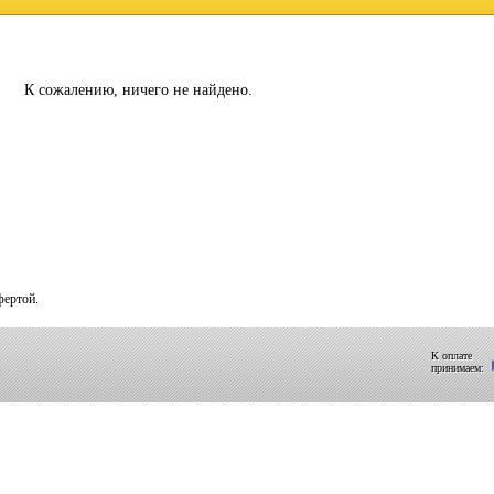
К сожалению, ничего не найдено.
фертой.
К оплате
принимаем: