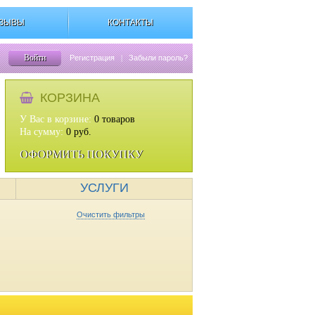
ЗЫВЫ
КОНТАКТЫ
Войти
Регистрация
|
Забыли пароль?
КОРЗИНА
У Вас в корзине:
0
товаров
На сумму:
0
руб.
ОФОРМИТЬ ПОКУПКУ
УСЛУГИ
Очистить фильтры