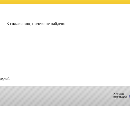
К сожалению, ничего не найдено.
фертой.
К оплате
принимаем: