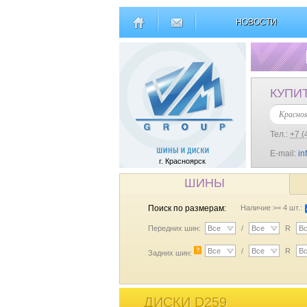
НОВОСТИ
КУПИ
Красно
Тел.:
+7 (
E-mail:
in
г. Красноярск
ШИНЫ
Поиск по размерам:
Наличие >= 4 шт.:
Передних шин:
Все
/
Все
R
В
?
Все
/
Все
R
В
Задних шин:
ДИСКИ D259