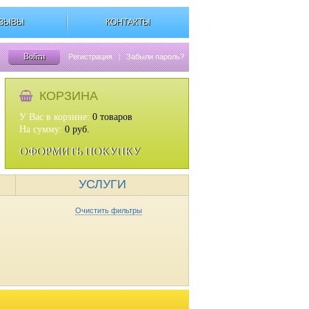
ЗЫВЫ
КОНТАКТЫ
Войти
Регистрация
|
Забыли пароль?
КОРЗИНА
У Вас в корзине:
0
товаров
На сумму:
0
руб.
ОФОРМИТЬ ПОКУПКУ
УСЛУГИ
Очистить фильтры