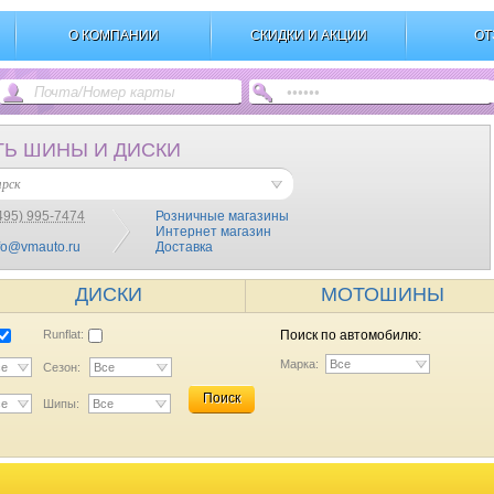
О КОМПАНИИ
СКИДКИ И АКЦИИ
ОТ
ТЬ ШИНЫ И ДИСКИ
ярск
495) 995-7474
Розничные магазины
Интернет магазин
fo@vmauto.ru
Доставка
ДИСКИ
МОТОШИНЫ
Runflat:
Поиск по автомобилю:
Марка:
Все
се
Сезон:
Все
Поиск
се
Шипы:
Все