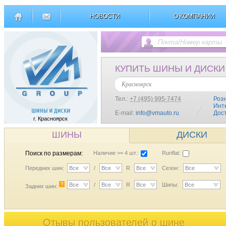
НОВОСТИ
О КОМПАНИИ
КУПИТЬ ШИНЫ И ДИСКИ
Красноярск
Тел.:
+7 (495) 995-7474
Роз
Инт
E-mail:
info@vmauto.ru
Дос
г. Красноярск
ШИНЫ
ДИСКИ
Поиск по размерам:
Наличие >= 4 шт.:
Runflat:
Передних шин:
Все
/
Все
R
Все
Сезон:
Все
?
Все
/
Все
R
Все
Шипы:
Все
Задних шин:
Отывы пользователей o шине