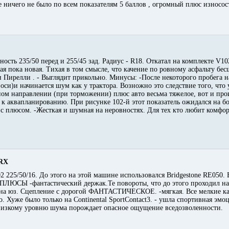
 ничего не было по всем показателям 5 баллов , огромный плюс износос
сть 235/50 перед и 255/45 зад. Радиус - R18. Откатал на комплекте V10
ая пока новая. Тихая в том смысле, что качение по ровному асфальту бес
 Пирелли . - Выглядит прикольно. Минусы: -После некоторого пробега н
 оси)и начинается шум как у трактора. Возножно это следствие того, что
дном направлении (при торможении) плюс авто весьма тяжелое, вот и про
ь к аквапланированию. При рисунке 102-й этот показатель ожидался на б
 с плюсом. -Жесткая и шумная на неровностях. Для тех кто любит комфор
RX
25/50/16. До этого на этой машине использовался Bridgestone RE050. 
ПЛЮСЫ -фантастический держак.Те повороты, что до этого проходил на 
ь на юз. Сцепление с дорогой ФАНТАСТИЧЕСКОЕ. -мягкая. Все мелкие 
но. Хуже было только на Continental SportContact3. - ушла спортивная эм
и низкому уровню шума порождает опасное ощущение вседозволенности.