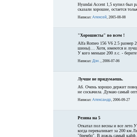
Hyundai Accent 1,5 купил был р
сказали хорошие, остается тол
Написал:
Алексей
, 2005-08-08
"Хорошисты" во всем !
Alfa Romeo 156 V6 2.5 размер 
шины).... Хотя, имеются и лучш
У кого меньше 200 л.с. - берит
Написал:
Дэн..
, 2006-07-06
Лучше не придумаешь.
A6. Очень хорошо держит повор
не соскачила. Думаю самый оп
Написал:
Александр
, 2006-09-27
Резина на 5
Откатал пол весны и все лето.
когда переваливает за 200 км.
"брембо". В дождь самый кайф,