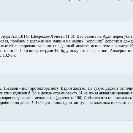
Ауди А3(1,8Т)и Шевролле-Лачетти (1,6); Два сезона на Ауди перед убит 
 новая, проблем с удержанием машин на наших "хороших" дорогах в дождь
амые сбалансированные шины на данный момент, использую в размере 20
ого стиля. По износу твердая 4+, буду покупать на сл.сезон. Альтернати
с 102-ой.
5, 15тыков - пол протектора нету. Ездил жестко. На сухую держит отличн
риятно удивлен)! Но в дождь стремнова-то. И не из-за аквапланирования, 
скорость держит замечательно (далеко за 100) Добавлю что не появилось
пробило до диска!! В общем, лишь один минус - на влажном покрытии..