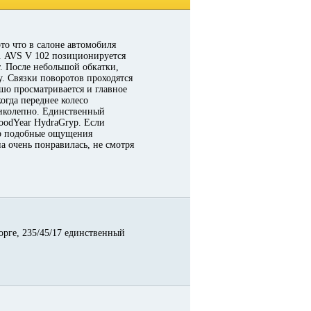
о что в салоне автомобиля
ой. AVS V 102 позиционируется
т. После небольшой обкатки,
у. Связки поворотов проходятся
ошо просматривается и главное
огда переднее колесо
еликолепно. Единственный
GoodYear HydraGryp. Если
yp подобные ощущения
на очень понравилась, не смотря
орге, 235/45/17 единственный