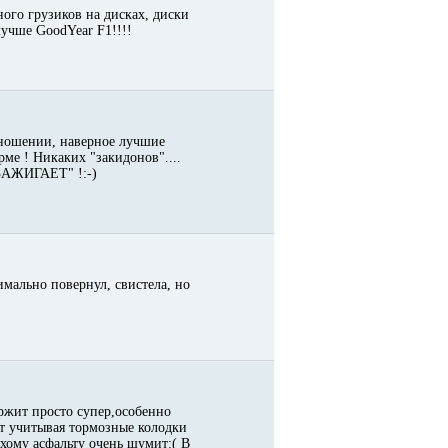
ного грузиков на дисках, диски
лучше GoodYear F1!!!!
отношении, наверное лучшие
рме ! Никаких "закидонов"....
 "ЗАЖИГАЕТ" !:-)
мально повернул, свистела, но
ержит просто супер,особенно
т учитывая тормозные колодки
ухому асфальту очень шумит:( В