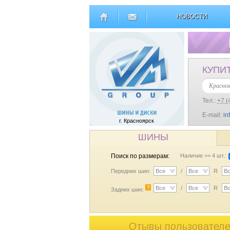
НОВОСТИ
КУПИ
Красно
Тел.:
+7 (
E-mail:
in
г. Красноярск
ШИНЫ
Поиск по размерам:
Наличие >= 4 шт.:
Передних шин:
Все
/
Все
R
В
?
Все
/
Все
R
В
Задних шин:
Отывы пользователе