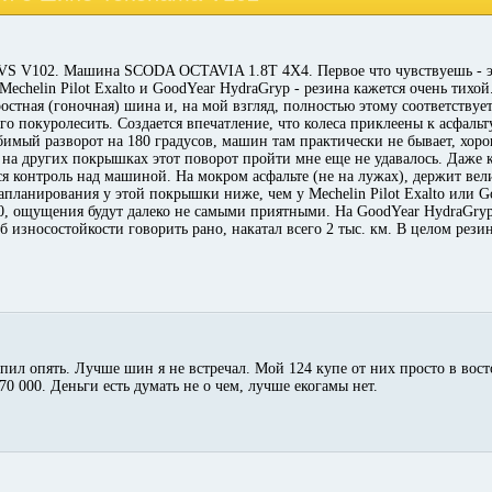
VS V102. Машина SCODA OCTAVIA 1.8T 4X4. Первое что чувствуешь - эт
Mechelin Pilot Exalto и GoodYear HydraGryp - резина кажется очень тих
остная (гоночная) шина и, на мой взгляд, полностью этому соответствуе
о покуролесить. Создается впечатление, что колеса приклеены к асфальт
юбимый разворот на 180 градусов, машин там практически не бывает, хор
 на других покрышках этот поворот пройти мне еще не удавалось. Даже к
тся контроль над машиной. На мокром асфальте (не на лужах), держит в
вапланирования у этой покрышки ниже, чем у Mechelin Pilot Exalto или 
100, ощущения будут далеко не самыми приятными. На GoodYear HydraGr
б износостойкости говорить рано, накатал всего 2 тыс. км. В целом рези
упил опять. Лучше шин я не встречал. Мой 124 купе от них просто в вост
70 000. Деньги есть думать не о чем, лучше екогамы нет.