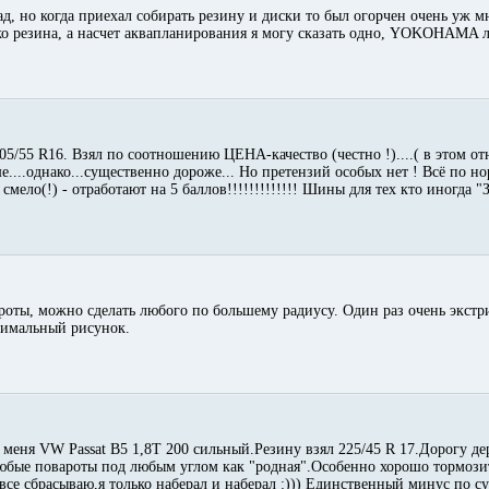
ад, но когда приехал собирать резину и диски то был огорчен очень уж м
ько резина, а насчет аквапланирования я могу сказать одно, YOKOHAMA 
205/55 R16. Взял по соотношению ЦЕНА-качество (честно !)....( в этом 
е....однако...существенно дороже... Но претензий особых нет ! Всё по но
е смело(!) - отработают на 5 баллов!!!!!!!!!!!!! Шины для тех кто иногда
оты, можно сделать любого по большему радиусу. Один раз очень экстри
тимальный рисунок.
У меня VW Passat B5 1,8T 200 сильный.Резину взял 225/45 R 17.Дорогу д
Любые повароты под любым углом как "родная".Особенно хорошо тормози
все сбрасываю,я только наберал и наберал :))) Единственный минус по с