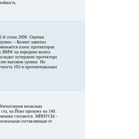
тойкость
2-й сезон 2006. Оценки
шумно. - Колеит заметно
ачинается износ протекторов
 у BMW на передние колеса
исходит истирание протектора
олее высоком уровне. Но
тность 102-я противопаказана
Впечатления несколько
ста, на Йоке прохожу на 140.
камешки глотаются. МИНУСЫ -
оциональная составляющая от