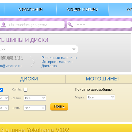
О КОМПАНИИ
СКИДКИ И АКЦИИ
ОТ
ТЬ ШИНЫ И ДИСКИ
ярск
495) 995-7474
Розничные магазины
Интернет магазин
fo@vmauto.ru
Доставка
ДИСКИ
МОТОШИНЫ
Runflat:
Поиск по автомобилю:
Марка:
Все
се
Сезон:
Все
Поиск
се
Шипы:
Все
й o шине Yokohama V102