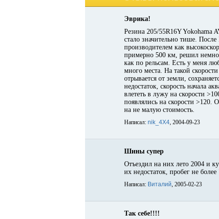
Эврика!
Резина 205/55R16Y Yokohama A
стало значительно тише. После 
производителем как высокоскор
примерно 500 км, решил немног
как по рельсам. Есть у меня л
много места. На такой скорости
отрывается от земли, сохраняе
недостаток, скорость начала ак
влететь в лужу на скорости >
появлялись на скорости >120. О
на не малую стоимость.
Написал:
nik_4X4
, 2004-09-23
Шины супер
Отъездил на них лето 2004 и к
их недостаток, пробег не более 
Написал:
Виталий
, 2005-02-23
Так себе!!!!