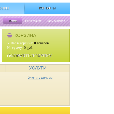
ЗЫВЫ
КОНТАКТЫ
Войти
Регистрация
|
Забыли пароль?
КОРЗИНА
У Вас в корзине:
0
товаров
На сумму:
0
руб.
ОФОРМИТЬ ПОКУПКУ
УСЛУГИ
Очистить фильтры