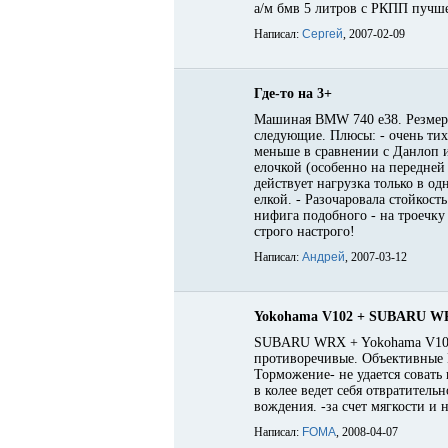
а/м бмв 5 литров с РКПП пучше
Написал:
Сергей
, 2007-02-09
Где-то на 3+
Машиная BMW 740 е38. Резмерно
следующие. Плюсы: - очень тих
меньше в сравнении с Данлоп и
елочкой (особенно на передней
действует нагрузка только в о
елкой. - Разочаровала стойкост
нифига подобного - на троечку
строго настрого!
Написал:
Андрей
, 2007-03-12
Yokohama V102 + SUBARU W
SUBARU WRX + Yokohama V102 2
противоречивые. Объективные 
Торможение- не удается соват
в колее ведет себя отвратитель
вождения. -за счет мягкости 
Написал:
FOMA
, 2008-04-07