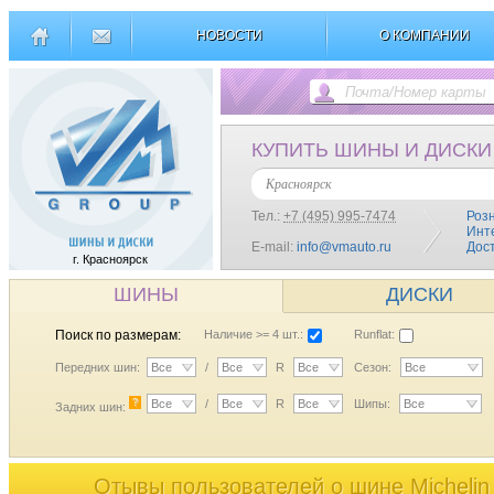
НОВОСТИ
О КОМПАНИИ
КУПИТЬ ШИНЫ И ДИСКИ
Красноярск
Тел.:
+7 (495) 995-7474
Роз
Инт
E-mail:
info@vmauto.ru
Дос
г. Красноярск
ШИНЫ
ДИСКИ
Поиск по размерам:
Наличие >= 4 шт.:
Runflat:
Передних шин:
Все
/
Все
R
Все
Сезон:
Все
?
Все
/
Все
R
Все
Шипы:
Все
Задних шин:
Отывы пользователей o шине Michelin P