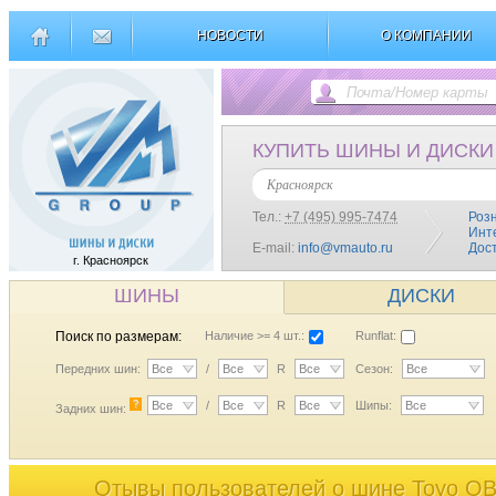
НОВОСТИ
О КОМПАНИИ
КУПИТЬ ШИНЫ И ДИСКИ
Красноярск
Тел.:
+7 (495) 995-7474
Роз
Инт
E-mail:
info@vmauto.ru
Дос
г. Красноярск
ШИНЫ
ДИСКИ
Поиск по размерам:
Наличие >= 4 шт.:
Runflat:
Передних шин:
Все
/
Все
R
Все
Сезон:
Все
?
Все
/
Все
R
Все
Шипы:
Все
Задних шин:
Отывы пользователей o шине Toyo O