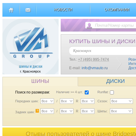
НОВОСТИ
О КОМПАНИИ
КУПИТЬ ШИНЫ И ДИСКИ
Красноярск
Тел.:
+7 (495) 995-7474
Роз
Инт
E-mail:
info@vmauto.ru
Дос
г. Красноярск
ШИНЫ
ДИСКИ
Поиск по размерам:
Наличие >= 4 шт.:
Runflat:
Передних шин:
Все
/
Все
R
Все
Сезон:
Все
?
Все
/
Все
R
Все
Шипы:
Все
Задних шин:
Отывы пользователей o шине Bridgesto