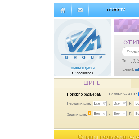
НОВОСТИ
КУПИ
Красно
Тел.:
+7 (
E-mail:
in
г. Красноярск
ШИНЫ
Поиск по размерам:
Наличие >= 4 шт.:
Передних шин:
Все
/
Все
R
В
?
Все
/
Все
R
В
Задних шин:
Отывы пользователей