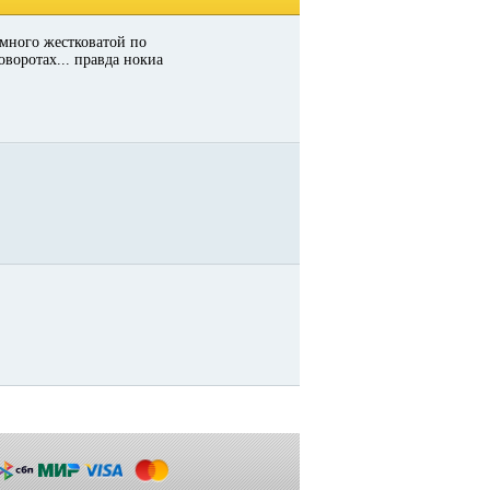
немного жестковатой по
воротах... правда нокиа