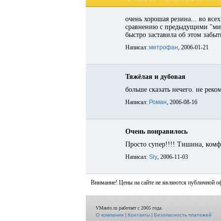
очень хорошая резина... во все
сравнению с предыдущими "миш
быстро заставила об этом забыть.
Написал:
митрофан
, 2006-01-21
Тяжёлая и дубовая
больше сказать нечего. не рек
Написал:
Роман
, 2006-08-16
Очень понравилось
Просто супер!!!! Тишина, комфо
Написал:
Sly
, 2006-11-03
Внимание! Цены на сайте не являются публичной о
VMauto.ru работает с 2005 года.
О компании
|
Контакты
|
Безопасность платежей