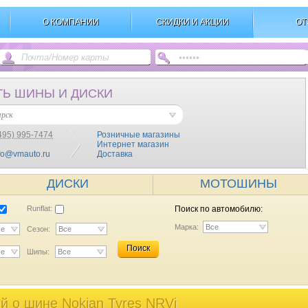
О КОМПАНИИ
СКИДКИ И АКЦИИ
ОТ
ТЬ ШИНЫ И ДИСКИ
ярск
495) 995-7474
Розничные магазины
Интернет магазин
fo@vmauto.ru
Доставка
ДИСКИ
МОТОШИНЫ
Runflat:
Поиск по автомобилю:
Марка:
Все
се
Сезон:
Все
Поиск
се
Шипы:
Все
 o шине Nokian Tyres NRVi