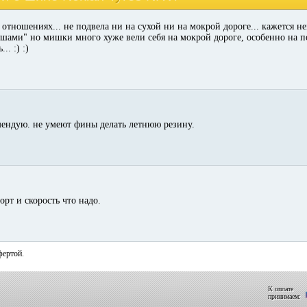
х отношениях... не подвела ни на сухой ни на мокрой дороге... кажется 
ами" но мишки много хуже вели себя на мокрой дороге, особенно на по
.. :) :)
омендую. не умеют фины делать летнюю резину.
рт и скорость что надо.
фертой.
К оплате
принимаем: