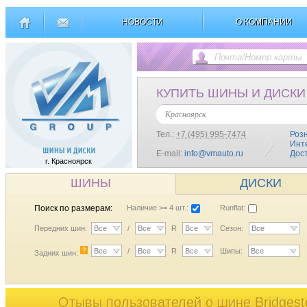
НОВОСТИ
О КОМПАНИИ
КУПИТЬ ШИНЫ И ДИСКИ
Красноярск
Тел.:
+7 (495) 995-7474
Роз
Инт
E-mail:
info@vmauto.ru
Дос
г. Красноярск
ШИНЫ
ДИСКИ
Поиск по размерам:
Наличие >= 4 шт.:
Runflat:
Передних шин:
Все
/
Все
R
Все
Сезон:
Все
?
Все
/
Все
R
Все
Шипы:
Все
Задних шин:
Отывы пользователей o шине Bridgest