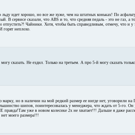
По льду идет хорошо, но все же хуже, чем на штатных коньках! По асфальту
ый. В сервисе сказали, что ABS и то, что средняя педаль - это не газ, а 
и отпустить?! Чайники. Хотя, чтобы быть справедливым, отмечу, что и у
И горят неплохо.
 могу сказать. Не ездил. Только на третьем. А про 5-й могу сказать тольк
 марку, но в наличии на мой редкий размер ее нигде нет, уговорили на Г
ольшинство шипов, поинтересовалась у менеджера, что ждать от 5-го. Он
НЕ правда!Там уже в новом колесике 2х не хватает!!! Дальше я даже расс
 нет моего размера!!!