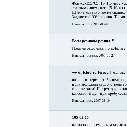
Фокус2-195*65 r15. По льду - х
толстым слоем снега (5-10см) и
Шумит конечно, но не сильно. С
Задние со 100% шипов. Тормози
Написал:
ILIS
, 2007-03-16
Всем резинам резина!!!
Пока не было езды по асфальту
Написал:
lacrima
, 2007-01-27
www.ffclub.ru forever! мы все 
шина - интересная. Бесшумная, 
приятно. Канавка для отвода во
меньше хаки! И структура рези
качество! Еще - при пробуксовк
Написал:
jasu
, 2007-03-10
185-65-15
порадовала всем, в том числе и