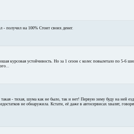
л - получил на 100% Стоит своих денег.
ошая курсовая устойчивость. Но за 1 сезон с колес повылетало по 5-6 шип
го...
такая - тихая, шума как не было, так и нет! Первую зиму буду на ней езд
едостатков не обнаружила. Кстати, её даже в автосервисах хвалят, говоря