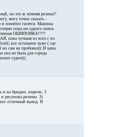
тный, но это ж зимняя резина!!
гу, могу точно сказать -
о и понятно гасятся. Машина
потерял пока ни одного шипа.
Портивная ОШИПОВКА!!!!!
Я, пока лучшая из всех ( по
cinG все остальное хуже ( где
й но сам не пробовал(( И цена
а она не была для города
альте гудит(((
ь и на бридже, пирели, 3
 и рисунока резины. 3)
твих отличный выход. В