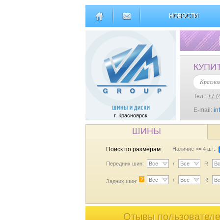
НОВОСТИ
КУПИ
Красно
Тел.:
+7 (
E-mail:
in
г. Красноярск
ШИНЫ
Поиск по размерам:
Наличие >= 4 шт.:
Передних шин:
Все
/
Все
R
В
?
Все
/
Все
R
В
Задних шин:
Отывы пользователей