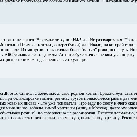
т рисунок протектора уж больно он какой-то летний. С нетерпением жду
но так и не нашел. В результате купил НФ5 и... Не разочаровался. По по
Мишеллин Примаси (стояла до переобувки) или Ивало, на которой ездил 
 и по воде. Из минусов - пока только более "ватная" реакция на руль. Но
еск АБС услышал всего дважды. Антипробуксовочная не вякнула ни разу.
мотрим, что покажет дальнейшая эксплуатация.
NordFrost5. Снимал с железных дисков родной летний Бриджстоун, стави
ем, при балансировке зимней резины, грузов понадобилось раза в два ме
ых кованых дисках - Это уже показатель! Про езду по снегу ничего сказа
для меня лично, асфальт зимой критичен (живу в Москве), долго мучился
(обкатываю резину), но совершенно не разочарован! Рулится нормально, 
лива, но это естественная плата за мягкую, шипованную резину. Рекоме