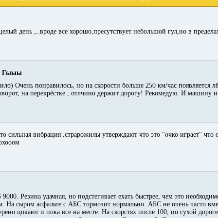
целый день ,..вроде все хорошо,пресутствует небольшой гул,но в предел
!! Гыыы
ило) Очень понравилось, но на скорости больше 250 км/час появляется лё
оворот, на перекрёстке , отлчино держит дорогу! Рекомедую. И машину и
я то сильная вибрация .страрожилы утверждают что это "очко играет" что о
лохооом
9000. Резина удачная, но подстегивает ехать быстрее, чем это необходимо
. На сыром асфальте с АБС тормозит нормально. АБС не очень часто вм
рено цокают и пока все на месте. На скорстях после 100, по сухой доро