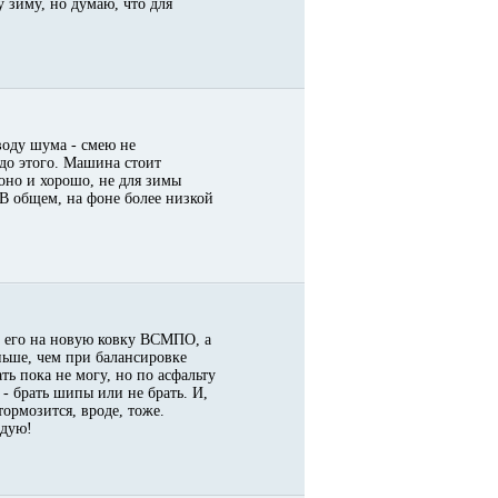
 зиму, но думаю, что для
воду шума - смею не
до этого. Машина стоит
 оно и хорошо, не для зимы
 В общем, на фоне более низкой
л его на новую ковку ВСМПО, а
ньше, чем при балансировке
ть пока не могу, но по асфальту
 - брать шипы или не брать. И,
тормозится, вроде, тоже.
ндую!