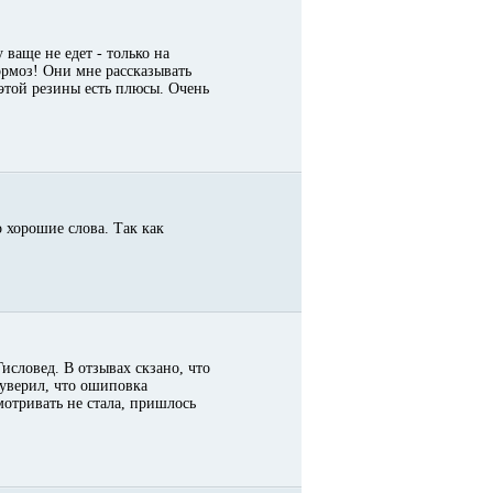
 ваще не едет - только на
тормоз! Они мне рассказывать
 этой резины есть плюсы. Очень
о хорошие слова. Так как
исловед. В отзывах скзано, что
 уверил, что ошиповка
мотривать не стала, пришлось