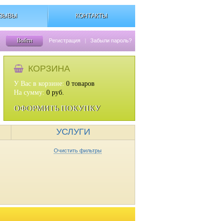
ЗЫВЫ
КОНТАКТЫ
Войти
Регистрация
|
Забыли пароль?
КОРЗИНА
У Вас в корзине:
0
товаров
На сумму:
0
руб.
ОФОРМИТЬ ПОКУПКУ
УСЛУГИ
Очистить фильтры