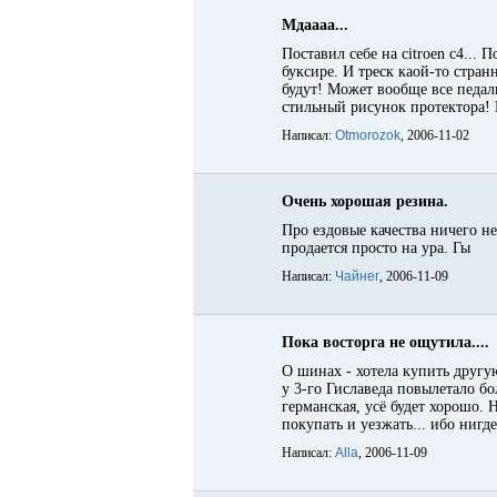
Мдаааа...
Поставил себе на citroen c4... 
буксире. И треск каой-то странн
будут! Может вообще все педал
стильный рисунок протектора! 
Написал:
Otmorozok
, 2006-11-02
Очень хорошая резина.
Про ездовые качества ничего не
продается просто на ура. Гы
Написал:
Чайнег
, 2006-11-09
Пока восторга не ощутила....
О шинах - хотела купить другую
у 3-го Гиславеда повылетало б
германская, усё будет хорошо. 
покупать и уезжать... ибо нигде
Написал:
Alla
, 2006-11-09