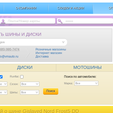
О КОМПАНИИ
СКИДКИ И АКЦИИ
ОТ
ТЬ ШИНЫ И ДИСКИ
ярск
495) 995-7474
Розничные магазины
Интернет магазин
fo@vmauto.ru
Доставка
ДИСКИ
МОТОШИНЫ
Runflat:
Поиск по автомобилю:
Марка:
Все
се
Сезон:
Все
Поиск
се
Шипы:
Все
 o шине Gislaved Nord Frost5 DD