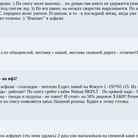
орошо :) По снегу несет конечно... но думаю там никто не удержится (и
 под снегом лед :)) Но все равно, на низких скоростях выруливается. По 
 передних колес улетело 10 шипов, и то - в последний месяц, когда уже 
т отлично :) "Влипает" в асфальт.
, а по обледенелой, местами с кашей, местами снежной дороге - отлич
- на нф5!
асфальт - гололедик - неплохо.Ездил зимой на Фокусе 2 -195*65 r15. Из 
ды - работает! По снегу гребет слабее Nokian HKPLT . По прямой надо - 
ны - гвозди и шурупы - не ловит! И стоит- на 50% дешевле ХАКИ! Резюм
е по снегу-появляется запах Паленой резины. Будьте к этому готовы.
 на асфальте (эта зима удалась) 2 раза уже вытаскивала на снежной каше 