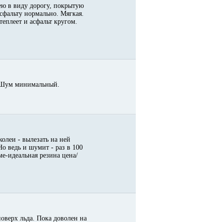
мею в виду дорогу, покрытую
асфальту нормально. Мягкая.
теплеет и асфальт кругом.
но!Шум минимальный.
колеи - вылезать на ней
Но ведь и шумит - раз в 100
е-идеальная резина цена/
поверх льда. Пока доволен на