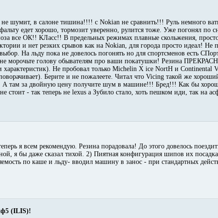
 не шумит, в салоне тишина!!!! с Nokian не сравнить!!! Руль немного ва
альту едет хорошо, тормозит уверенно, рулится тоже. Уже погонял по сне
рмоза все ОК!! КЛасс!! В предельных режимах плавные скольжения, прост
ктории и нет резких срывов как на Nokian, для города просто идеал! Не 
выбор. На льду пока не довелось погонять но для спортсменов есть С
не морочьте голову обывателям про ваши покатушки! Резина ПРЕКРАСНА
арактеристик). Не пробовал только Michelin X ice NortH и Continental Vi
 поворачивает). Берите и не пожалеете. Читал что Vicing такой же хороши
! А там за двойную цену получите шум в машине!!! Бред!!! Как бы хорош
 стоит - так теперь не lexus а Зубило стало, хоть пешком иди, так на асф
еперь я всем рекомендую. Резина порадовала! До этого довелось поездит
ной, я бы даже сказал тихой. 2) Пиятная конфигурация шипов их посадка
емость по каше и льду- вводил машину в занос - при стандартных дейс
ф5 (ILIS)!