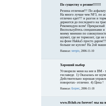
По существу о резине!!!!!!!
Резина отличная!!! По асфальту
На много лучше чем NF3, по асф
отлично едет!!! и разгон и то
держится до последнего на трае
Рекомендую всем! Прекрасный 
Воспользуйтесь спецшинами и 
моему мнению по совокупности х
шумит, где не тормозит, где не
на фоне Hakka5 просто даром!!
больше не куплю! На 2ой машине
Написал:
sergio
, 2006-11-10
Хороший выбор
Уговорили меня на нее в ВМ - т
гиславеде. 1) Оказалась не шум
Действительно хорошая управля
поворотах- отлично. 4) Цена !
Написал:
Борис
, 2006-11-18
www.ffclub.ru forever! мы на н