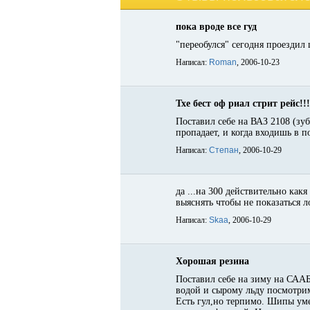
пока вроде все гуд
"переобулся" сегодня проездил 
Написал:
Roman
, 2006-10-23
Тхе бест оф риал стрит рейс!
Поставил себе на ВАЗ 2108 (зуб
пропадает, и когда входишь в п
Написал:
Степан
, 2006-10-29
да ...на 300 действительно как
выяснять чтобы не показаться 
Написал:
Skaa
, 2006-10-29
Хорошая резина
Поставил себе на зиму на СААБ 
водой и сырому льду посмотрим
Есть гул,но терпимо. Шипы уме