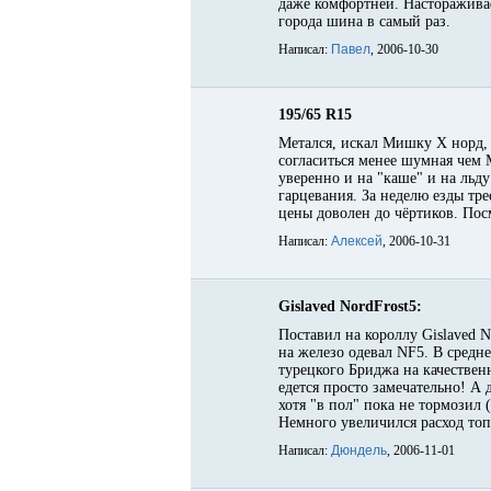
даже комфортней. Настораживае
города шина в самый раз.
Написал:
Павел
, 2006-10-30
195/65 R15
Метался, искал Мишку Х норд, 
согласиться менее шумная чем 
уверенно и на "каше" и на льду
гарцевания. За неделю езды тр
цены доволен до чёртиков. Пос
Написал:
Алексей
, 2006-10-31
Gislaved NordFrost5:
Поставил на короллу Gislaved 
на железо одевал NF5. В средн
турецкого Бриджа на качественн
едется просто замечательно! А 
хотя "в пол" пока не тормозил 
Немного увеличился расход топ
Написал:
Дюндель
, 2006-11-01