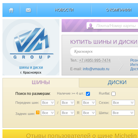
НОВОСТИ
О КОМПАНИИ
КУПИТЬ ШИНЫ И ДИСКИ
Красноярск
Тел.:
+7 (495) 995-7474
Роз
Инт
E-mail:
info@vmauto.ru
Дос
г. Красноярск
ШИНЫ
ДИСКИ
Поиск по размерам:
Наличие >= 4 шт.:
Runflat:
Передних шин:
Все
/
Все
R
Все
Сезон:
Все
?
Все
/
Все
R
Все
Шипы:
Все
Задних шин:
Отывы пользователей o шине Micheli