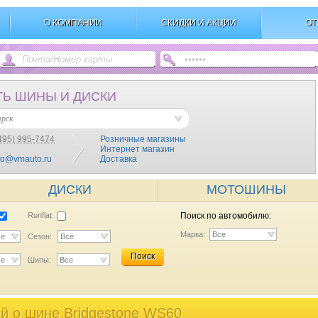
О КОМПАНИИ
СКИДКИ И АКЦИИ
ОТ
ТЬ ШИНЫ И ДИСКИ
ярск
495) 995-7474
Розничные магазины
Интернет магазин
fo@vmauto.ru
Доставка
ДИСКИ
МОТОШИНЫ
Runflat:
Поиск по автомобилю:
Марка:
Все
се
Сезон:
Все
Поиск
се
Шипы:
Все
й o шине Bridgestone WS60