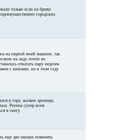
евали только если на брюхо
ля преимущественно городских
ина на первой моей машине, так
огание на льду почти не
тавалось откатать пару неделек
самое с шипами, но в этом году
лся в гору, жалкое зрелище,
лаза. Резина супер всем
ся в снегу.
пить еще две шинки поменять