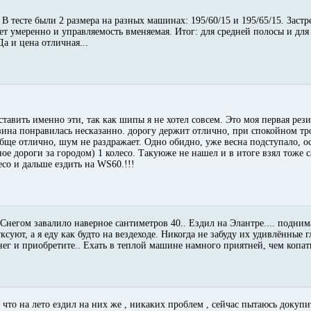
 В тесте были 2 размера на разных машинах: 195/60/15 и 195/65/15. Застр
сует умеренно и управляемость вменяемая. Итог: для средней полосы и д
а и цена отличная...
тавить именно эти, так как шипы я не хотел совсем. Это моя первая рез
езина понравилась несказанно. дорогу держит отлично, при спокойном тр
ообще отлично, шум не раздражает. Одно обидно, уже весна подступало, ос
ое дороги за городом) 1 колесо. Такуюже не нашел и в итоге взял тоже 
со и дальше ездить на WS60.!!!
Снегом завалило наверное сантиметров 40.. Ездил на Элантре.... поднима
ксуют, а я еду как будто на вездеходе. Никогда не забуду их удивлённые г
ег и приобретите.. Ехать в теплой машине намного приятней, чем копать
о что на лето ездил на них же , никаких проблем , сейчас пытаюсь доку