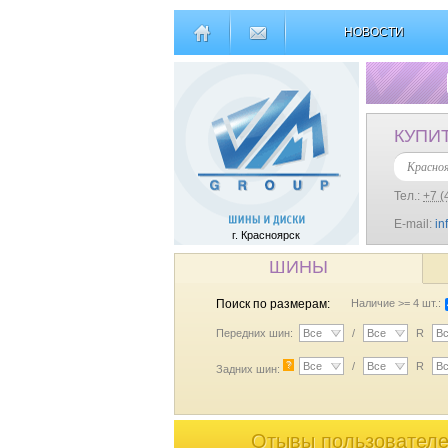
НОВОСТИ
КУПИ
Красно
Тел.:
+7 (
E-mail:
in
г. Красноярск
ШИНЫ
Поиск по размерам:
Наличие >= 4 шт.:
Передних шин:
Все
/
Все
R
В
?
Все
/
Все
R
В
Задних шин:
Отывы пользователе