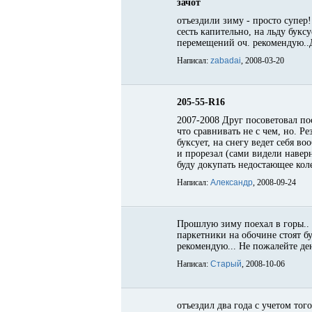
зачот
отъездили зиму - просто супер!
сесть капительно, на льду бук
перемещений оч. рекомендую..Д
Написал:
zabadai
, 2008-03-20
205-55-R16
2007-2008 Друг посоветовал пос
что сравнивать не с чем, но. Р
буксует, на снегу ведет себя в
и прорезал (сами видели наверн
буду докупать недостающее коле
Написал:
Александр
, 2008-09-24
Прошлую зиму поехал в горы.. 
паркетники на обочине стоят бу
рекомендую... Не пожалейте ден
Написал:
Старый
, 2008-10-06
отъездил два года с учетом тог