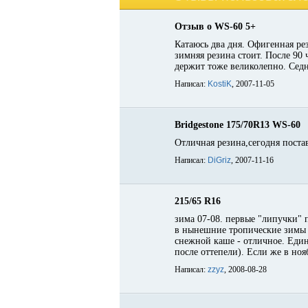
Отзыв о WS-60 5+
Катаюсь два дня. Офигенная ре
зимняя резина стоит. После 90
держит тоже великолепно. Седн
Написал:
KostiK
, 2007-11-05
Bridgestone 175/70R13 WS-60
Отличная резина,сегодня поста
Написал:
DiGriz
, 2007-11-16
215/65 R16
зима 07-08. первые "липучки" 
в нынешние тропические зимы н
снежной каше - отличное. Един
после оттепели). Если же в но
Написал:
zzyz
, 2008-08-28