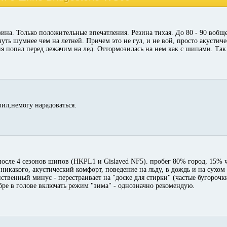
зина. Только положительные впечатления. Резина тихая. До 80 - 90 вобщ
 чуть шумнее чем на летней. Причем это не гул, и не вой, просто акуст
я попал перед лежачим на лед. Оттормозилась на нем как с шипами. Так
вил,немогу нарадоваться.
после 4 сезонов шипов (HKPL1 и Gislaved NF5). пробег 80% город, 15%
икакого, акустический комфорт, поведение на льду, в дождь и на сухом 
ственный минус - перестраивает на "доске для стирки" (частые бугорочк
ябре в голове включать режим "зима" - однозначно рекомендую.