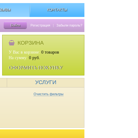
ЗЫВЫ
КОНТАКТЫ
Войти
Регистрация
|
Забыли пароль?
КОРЗИНА
У Вас в корзине:
0
товаров
На сумму:
0
руб.
ОФОРМИТЬ ПОКУПКУ
УСЛУГИ
Очистить фильтры