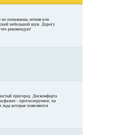
е не понимаешь летняя или
ический небольшой шум. Дорогу
 что рекомендую!
 чистый пригород. Дискомфорта
асфальте - прогнозируемое, на
и льда которые появляются