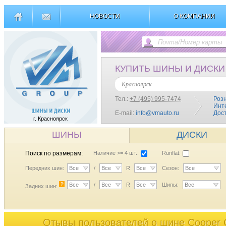
НОВОСТИ
О КОМПАНИИ
КУПИТЬ ШИНЫ И ДИСКИ
Красноярск
Тел.:
+7 (495) 995-7474
Роз
Инт
E-mail:
info@vmauto.ru
Дос
г. Красноярск
ШИНЫ
ДИСКИ
Поиск по размерам:
Наличие >= 4 шт.:
Runflat:
Передних шин:
Все
/
Все
R
Все
Сезон:
Все
?
Все
/
Все
R
Все
Шипы:
Все
Задних шин:
Отывы пользователей o шине Cooper C