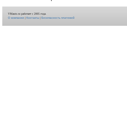
VMauto.ru работает с 2005 года.
О компании
|
Контакты
|
Безопасность платежей