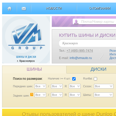
НОВОСТИ
О КОМПАНИИ
КУПИТЬ ШИНЫ И ДИСКИ
Красноярск
Тел.:
+7 (495) 995-7474
Роз
Инт
E-mail:
info@vmauto.ru
Дос
г. Красноярск
ШИНЫ
ДИСКИ
Поиск по размерам:
Наличие >= 4 шт.:
Runflat:
Передних шин:
Все
/
Все
R
Все
Сезон:
Все
?
Все
/
Все
R
Все
Шипы:
Все
Задних шин:
Отывы пользователей o шине Dunlop