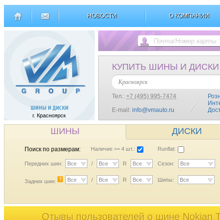
НОВОСТИ
О КОМПАНИИ
КУПИТЬ ШИНЫ И ДИСКИ
Красноярск
Тел.:
+7 (495) 995-7474
Роз
Инт
E-mail:
info@vmauto.ru
Дос
г. Красноярск
ШИНЫ
ДИСКИ
Поиск по размерам:
Наличие >= 4 шт.:
Runflat:
Передних шин:
Все
/
Все
R
Все
Сезон:
Все
?
Все
/
Все
R
Все
Шипы:
Все
Задних шин:
Отывы пользователей o шине Nokian 