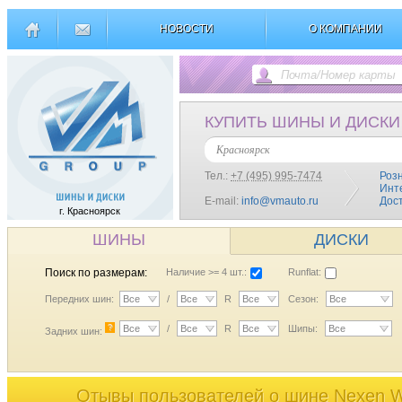
НОВОСТИ
О КОМПАНИИ
КУПИТЬ ШИНЫ И ДИСКИ
Красноярск
Тел.:
+7 (495) 995-7474
Роз
Инт
E-mail:
info@vmauto.ru
Дос
г. Красноярск
ШИНЫ
ДИСКИ
Поиск по размерам:
Наличие >= 4 шт.:
Runflat:
Передних шин:
Все
/
Все
R
Все
Сезон:
Все
?
Все
/
Все
R
Все
Шипы:
Все
Задних шин:
Отывы пользователей o шине Nexen W