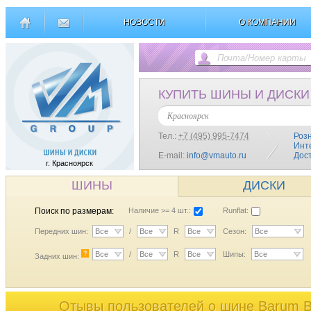
НОВОСТИ
О КОМПАНИИ
КУПИТЬ ШИНЫ И ДИСКИ
Красноярск
Тел.:
+7 (495) 995-7474
Роз
Инт
E-mail:
info@vmauto.ru
Дос
г. Красноярск
ШИНЫ
ДИСКИ
Поиск по размерам:
Наличие >= 4 шт.:
Runflat:
Передних шин:
Все
/
Все
R
Все
Сезон:
Все
?
Все
/
Все
R
Все
Шипы:
Все
Задних шин:
Отывы пользователей o шине Barum Bri