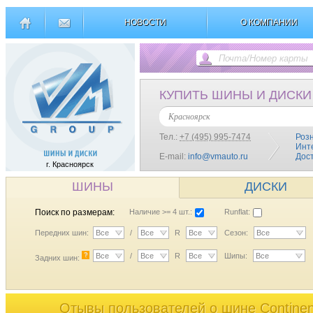
НОВОСТИ
О КОМПАНИИ
КУПИТЬ ШИНЫ И ДИСКИ
Красноярск
Тел.:
+7 (495) 995-7474
Роз
Инт
E-mail:
info@vmauto.ru
Дос
г. Красноярск
ШИНЫ
ДИСКИ
Поиск по размерам:
Наличие >= 4 шт.:
Runflat:
Передних шин:
Все
/
Все
R
Все
Сезон:
Все
?
Все
/
Все
R
Все
Шипы:
Все
Задних шин:
Отывы пользователей o шине Continent