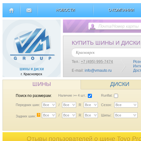
НОВОСТИ
О КОМПАНИИ
КУПИТЬ ШИНЫ И ДИСКИ
Красноярск
Тел.:
+7 (495) 995-7474
Роз
Инт
E-mail:
info@vmauto.ru
Дос
г. Красноярск
ШИНЫ
ДИСКИ
Поиск по размерам:
Наличие >= 4 шт.:
Runflat:
Передних шин:
Все
/
Все
R
Все
Сезон:
Все
?
Все
/
Все
R
Все
Шипы:
Все
Задних шин:
Отывы пользователей o шине Toyo Pro