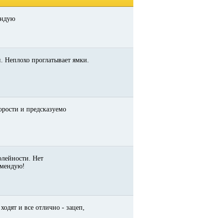
ендую
. Неплохо проглатывает ямки.
орости и предсказуемо
олейности. Нет
омендую!
одят и все отлично - зацеп,