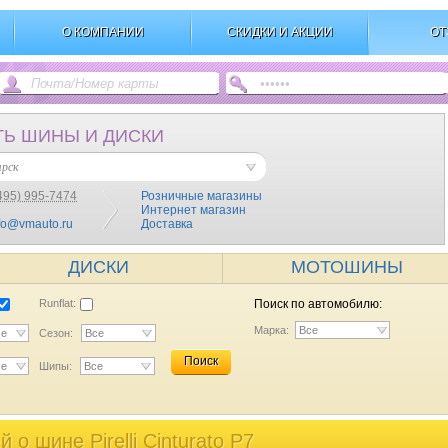
О КОМПАНИИ
СКИДКИ И АКЦИИ
ОТ
ТЬ ШИНЫ И ДИСКИ
ярск
495) 995-7474
Розничные магазины
Интернет магазин
fo@vmauto.ru
Доставка
ДИСКИ
МОТОШИНЫ
Runflat:
Поиск по автомобилю:
Марка:
Все
се
Сезон:
Все
Поиск
се
Шипы:
Все
o шине Pirelli Cinturato P7