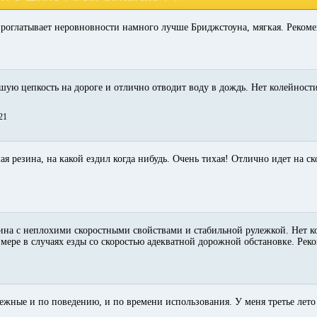
роглатывает неровновности намного лучше Бриджстоуна, мягкая. Реком
шую цепкость на дороге и отлично отводит воду в дождь. Нет колейности
21
я резина, на какой ездил когда нибудь. Очень тихая! Отлично идет на ск
ина с неплохими скоростными свойствами и стабильной рулежкой. Нет к
мере в случаях езды со скоростью адекватной дорожной обстановке. Рек
ежные и по поведению, и по времени использования. У меня третье лето х