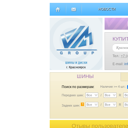
НОВОСТИ
КУПИ
Красно
Тел.:
+7 (
E-mail:
in
г. Красноярск
ШИНЫ
Поиск по размерам:
Наличие >= 4 шт.:
Передних шин:
Все
/
Все
R
В
?
Все
/
Все
R
В
Задних шин:
Отывы пользователей 