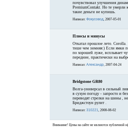
почувствовал улучшения динами
PremiumContakt. Но те умерли к
такие деньги не купишь.
Написал:
Фокусовод
, 2007-05-01
Плюсы и минусы
Откатал прошлое лето. Corolla.
тише чем зимняя:) Если ямки п
по хорошей луже, всплывает чуть
передние, практически на выброс
Написал:
Александр
, 2007-04-24
Bridgstone GR80
Волга-универсал в сильный лив
в сухую погоду - запросто и б
переводят стрелки на шины , н
Бриджстоун рулит .
Написал:
310221
, 2008-08-02
Внимание! Цены на сайте не являются публичной о