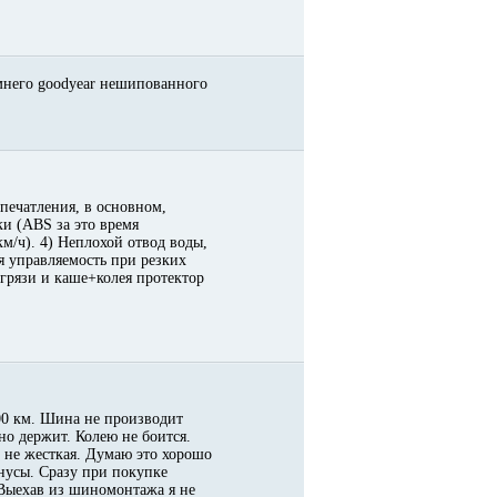
имнего goodyear нешипованного
впечатления, в основном,
ки (ABS за это время
км/ч). 4) Неплохой отвод воды,
я управляемость при резких
 грязи и каше+колея протектор
00 км. Шина не производит
но держит. Колею не боится.
и не жесткая. Думаю это хорошо
инусы. Сразу при покупке
 Выехав из шиномонтажа я не