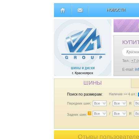
НОВОСТИ
КУПИ
Красно
Тел.:
+7 (
E-mail:
in
г. Красноярск
ШИНЫ
Поиск по размерам:
Наличие >= 4 шт.:
Передних шин:
Все
/
Все
R
В
?
Все
/
Все
R
В
Задних шин:
Отывы пользователе