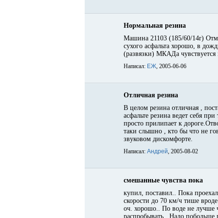
Нормальная резина
Машина 21103 (185/60/14r) Отм
сухого асфальта хорошо, в дожд
(развязки) МКАДа чувствуется 
Написал:
ЕЖ
, 2005-06-06
Отличная резина
В целом резина отличная , пос
асфальте резина ведет себя при
просто прилипает к дороге.Отв
таки слышно , кто бы что не г
звуковом дискомфорте.
Написал:
Андрей
, 2005-08-02
смешанные чувства пока
купил, поставил.. Пока проехал
скорости до 70 км/ч тише вроде
оч. хорошо.. По воде не лучше
распробывать.. Надо побольше 