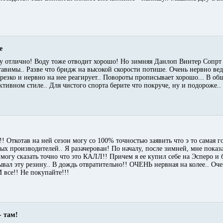
е
ому отлично! Воду тоже отводит хорошо! Но зимняя Данлоп Винтер Сопрт 
вимы.. Разве что бридж на высокой скорости потише. Очень нервно веде
 резко и нервно на нее реагирует.. Повороты прописывает хорошо... В о
активном стиле.. Для чистого спорта берите что покруче, ну и подороже..
! Откотав на ней сезон могу со 100% точностью заявить что э то самая г
х производителей.. Я разачерован! По началу, после зимней, мне показа
 могу сказать точно что это КАЛЛ!! Причем я ее купил себе на Эсперо и б
ывал эту резину.. В дождь отвратительно!! ОЧЕНЬ нервная на колее.. Оч
И все!! Не покупайте!!!
- там!