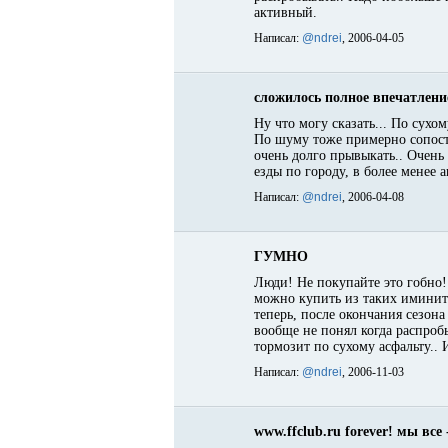
активный.
Написал:
@ndrei
, 2006-04-05
сложилось полное впечатлени
Ну что могу сказать... По сух
По шуму тоже примерно сопоста
очень долго прывыкать.. Очень
езды по городу, в более менее 
Написал:
@ndrei
, 2006-04-08
ГУМНО
Люди! Не покупайте это гобно!!
можно купить из таких иминиты
теперь, после окончания сезона
вообще не понял когда распроб
тормозит по сухому асфальту.. 
Написал:
@ndrei
, 2006-11-03
www.ffclub.ru forever! мы все 