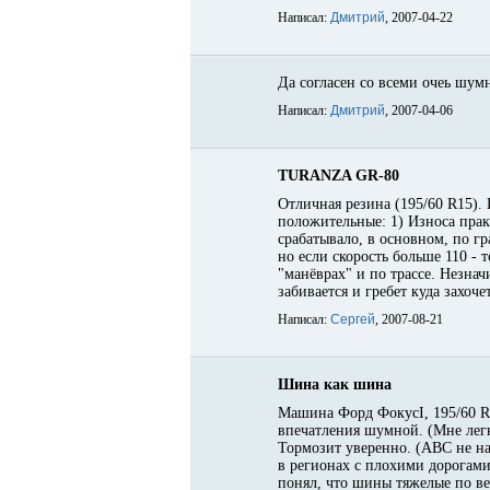
Написал:
Дмитрий
, 2007-04-22
Да согласен со всеми очеь шум
Написал:
Дмитрий
, 2007-04-06
TURANZA GR-80
Отличная резина (195/60 R15). 
положительные: 1) Износа прак
срабатывало, в основном, по гр
но если скорость больше 110 -
"манёврах" и по трассе. Незнач
забивается и гребет куда захоч
Написал:
Сергей
, 2007-08-21
Шина как шина
Машина Форд ФокусI, 195/60 R1
впечатления шумной. (Мне легк
Тормозит уверенно. (АВС не нап
в регионах с плохими дорогами,
понял, что шины тяжелые по ве