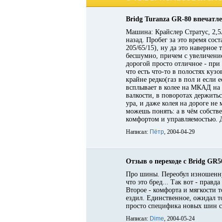
Bridg Turanza GR-80 впечатл
Машина: Крайслер Стратус, 2,5
назад. Пробег за это время сос
205/65/15), ну да это наверное 
бесшумно, причем с увеличение
дорогой просто отличное - при 
что есть что-то в полостях кузо
крайне редко(газ в пол и если 
всплывает в колее на МКАД на 
валкости, в поворотах держить
ура, и даже колея на дороге н
можешь понять: а в чём собств
комфортом и управляемостью. 
Написал:
Пётр
, 2004-04-29
Отзыв о переходе с Bridg GR5
Про шины. Переобул изношенную
что это бред... Так вот - прав
Второе - комфорта и мягкости т
ездил. Единственное, ожидал то
просто специфика новых шин с
Написал:
Dime
, 2004-05-24