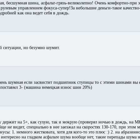
хая, бесшумная шина, асфальт-грязь-великолепно! Очень комфортно-при 
ым рулевым управлением фокуса-супер!За небольшие деньги-такое каче
дробней как она ведет себя в дождь.
й ситуации, но безумно шумит.
чень шумная если засвистит подшипник ступицы то с этими шинами вы е
й поставмл 3- (машина немецкая износ шин 20%)
у держит на 5+, как сухую, так и мокрую (проверял ночью в дождь, на М
ще не видит, специально в нее заезжал на скоростях 130-170, при этом 
усы: 1. немного жестковата, хотя для кого-то это плюс :) 2. на абразинн
ресно на гладком асфальте шума вообще нет, такие перепады шума ин