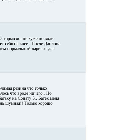
3 тормозил не хуже по воде.
т себя на клее.. После Данлопа
бщем нормальный вариант для
олимая резина что только
лось что вроде ничего.. Но
атьку на Сонату 5.. Батек меня
ень шумная!! Только хорошо