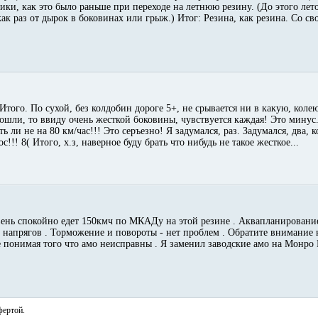
ки, как это было раньше при переходе на летнюю резину. (До этого лето
ак раз от дырок в боковинах или грыж.) Итог: Резина, как резина. Со св
 Итого. По сухой, без колдобин дороге 5+, не срывается ни в какую, коле
ошли, то ввиду очень жесткой боковины, чувствуется каждая! Это минус.
 ли не на 80 км/час!!! Это серъезно! Я задумался, раз. Задумался, два, к
!!! 8( Итого, х.з, наверное буду брать что нибудь не такое жесткое...
ень спокойно едет 150кмч по МКАДу на этой резине . Аквапланирование
ез напрягов . Торможение и повороты - нет проблем . Обратите внимание
е понимая того что амо неисправны . Я заменил заводские амо на Монро Р
фертой.