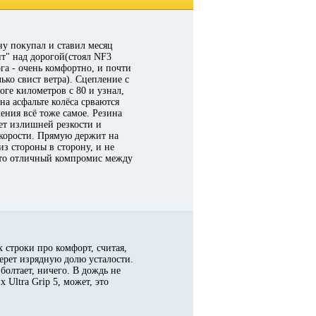
ну покупал и ставил месяц
ит" над дорогой(стоял NF3
ога - очень комфортно, и почти
ко свист ветра). Сцепление с
оге километров с 80 и узнал,
 на асфальте колёса срваются
жения всё тоже самое. Резина
ет излишней резкости и
скорости. Прямую держит на
з стороны в сторону, и не
 это отличный компромис между
 строки про комфорт, считая,
берет изрядную долю усталости.
болтает, ничего. В дождь не
 Ultra Grip 5, может, это