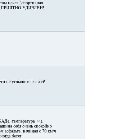
этом некая "спортивная
ство-ПРИЯТНО УДИВЛЕН!
го не услышите если её
КАДе, температура +4).
машина себя очень спокойно
ом асфальте, начиная с 70 км/ч
огда бесят!