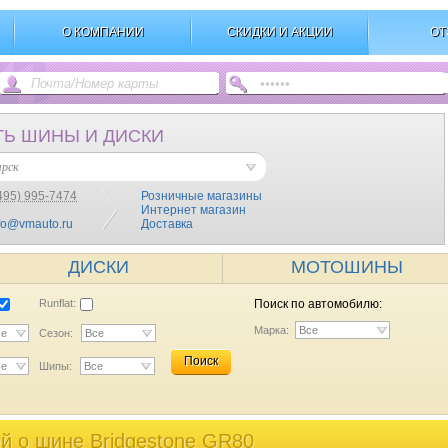
О КОМПАНИИ
СКИДКИ И АКЦИИ
ОТ
ТЬ ШИНЫ И ДИСКИ
ярск
495) 995-7474
Розничные магазины
Интернет магазин
fo@vmauto.ru
Доставка
ДИСКИ
МОТОШИНЫ
Runflat:
Поиск по автомобилю:
Марка:
Все
се
Сезон:
Все
Поиск
се
Шипы:
Все
й o шине Bridgestone GR80