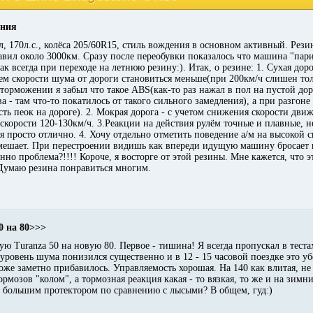
ения
л, 170л.с., колёса 205/60R15, стиль вождения в основном активный. Рези
тавил около 3000км. Сразу после переобувки показалось что машина "пар
так всегда при переходе на летнюю резину:). Итак, о резине: 1. Сухая дор
м скорости шума от дороги становиться меньше(при 200км/ч слишен толь
торможении я забыл что такое ABS(как-то раз нажал в пол на пустой дор
ва - там что-то покатилось от такого сильного замедления), а при разгоне
есть пеок на дороге). 2. Мокрая дорога - с учетом снижения скорости дви
скорости 120-130км/ч. 3.Реакции на действия рулём точные и плавные, н
ся просто отлично. 4. Хочу отдельно отметить поведение а/м на высокой 
е мешает. При перестроении видишь как впереди идущую машину бросает и
енно проблема?!!!! Короче, я восторге от этой резины. Мне кажется, что
Думаю резина понравиться многим.
0 на 80>>>
 Turanza 50 на новую 80. Первое - тишина! Я всегда пропускал в тестах
да уровень шума понизился существенно и в 12 - 15 часовой поездке это у
оже заметно прибавилось. Управляемость хорошая. На 140 как влитая, не 
рмозов "колом", а тормозная реакция какая - то вязкая, то же и на зимних
 большим протектором по сравнению с лысыми? В общем, гуд:)