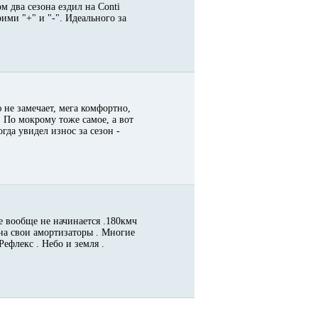
м два сезона ездил на Conti
оими "+" и "-". Идеального за
ю не замечает, мега комфортно,
 По мокрому тоже самое, а вот
огда увидел износ за сезон -
 вообще не начинается .180кмч
 на свои амортизаторы . Многие
ефлекс . Небо и земля .