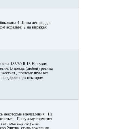
боковина 4 Шина летняя, для
хом асфальте) 2 на виражах
 взял 185/60 R 13.На сухом
метил. В дождь (любой) резина
 жесткая , поэтому шум все
и на дороге при нектором
сь некоторые впечатления.. На
огреться.. По сухому тормозит
 так пока еще не успел
еро 2литра, стиль вождения