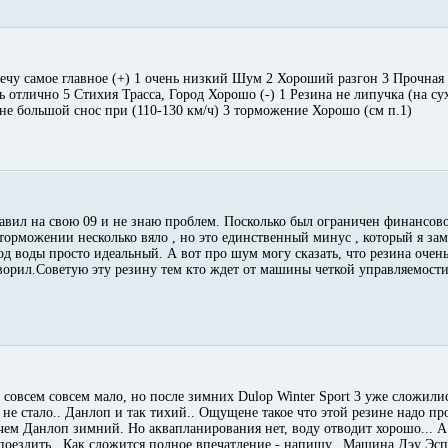
ечу самое главное (+) 1 очень низкий Шум 2 Хороший разгон 3 Прочная 
ь отлично 5 Стихия Трасса, Город Хорошо (-) 1 Резина не липучка (на су
не большой снос при (110-130 км/ч) 3 торможение Хорошо (см п.1)
тавил на свою 09 и не знаю проблем. Посколько был ограничен финансово
 торможении несколько вяло , но это единственный минус , который я за
од воды просто идеальный. А вот про шум могу сказать, что резина очень
оворил.Советую эту резину тем кто ждет от машины четкой управляемост
 совсем совсем мало, но после зимних Dulop Winter Sport 3 уже сложили
 не стало.. Данлоп и так тихий.. Ощущене такое что этой резине надо пр
 чем Данлоп зимний. Но аквапланирования нет, воду отводит хорошо... А
поездить.. Как сложится полное впечатление - напишу.. Машина Дэу Эсп