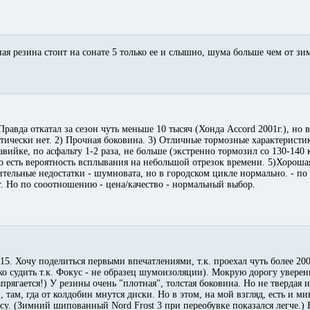
ная резина стоит на сонате 5 только ее и слышно, шума больше чем от з
Правда откатал за сезон чуть меньше 10 тысяч (Хонда Аccord 2001г.), но 
тически нет. 2) Прочная боковина. 3) Отличные тормозные характеристи
авийке, по асфальту 1-2 раза, не больше (экстренно тормозил со 130-140 
 то есть вероятность всплывания на небольшой отрезок времени. 5)Хороша
ительные недостатки - шумновата, но в городском цикле нормально. - по
ет. Но по сооотношению - цена/качество - нормальный выбор.
5. Хочу поделиться первыми впечатлениями, т.к. проехал чуть более 20
о судить т.к. Фокус - не образец шумоизоляции). Мокрую дорогу уверен
рягается!) У резины очень "плотная", толстая боковина. Но не твердая 
 там, гда от колдобин мнутся диски. Но в этом, на мой взгляд, есть и м
су. (Зимний шипованный Nord Frost 3 при переобувке показался легче.)