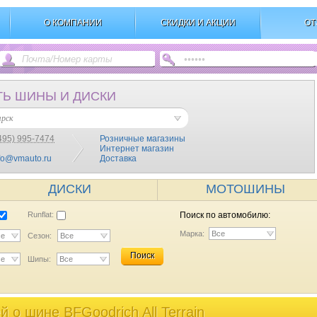
О КОМПАНИИ
СКИДКИ И АКЦИИ
ОТ
ТЬ ШИНЫ И ДИСКИ
ярск
495) 995-7474
Розничные магазины
Интернет магазин
fo@vmauto.ru
Доставка
ДИСКИ
МОТОШИНЫ
Runflat:
Поиск по автомобилю:
Марка:
Все
се
Сезон:
Все
Поиск
се
Шипы:
Все
 o шине BFGoodrich All Terrain