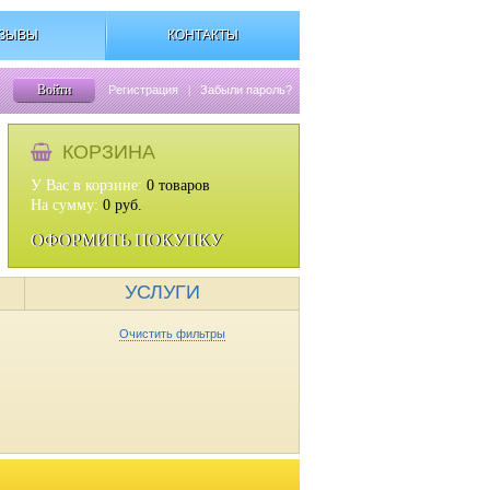
ЗЫВЫ
КОНТАКТЫ
Войти
Регистрация
|
Забыли пароль?
КОРЗИНА
У Вас в корзине:
0
товаров
На сумму:
0
руб.
ОФОРМИТЬ ПОКУПКУ
УСЛУГИ
Очистить фильтры