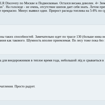
а LR Discovery по Москве и Подмосковью. Остался весьма доволен. 4+ Зим
ках". На гололеде - не очень, отсутствие шипов дает себя знать. Летом пр
ит прекрасно. Минус выявил один. Прирост расхода топлива на 5-8% по 
ины таких способностей. Замечательно идет по трассе 130 (больше нива н
ния как такового. Шумность вполне приемлемая. По лесу тоже пока без 
а для внедорожников в теплое время года, небольшой лёд и срываеться в 
атления. Просто радует.