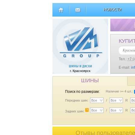
НОВОСТИ
КУПИ
Красно
Тел.:
+7 (
E-mail:
in
г. Красноярск
ШИНЫ
Поиск по размерам:
Наличие >= 4 шт.:
Передних шин:
Все
/
Все
R
В
?
Все
/
Все
R
В
Задних шин:
Отывы пользователей