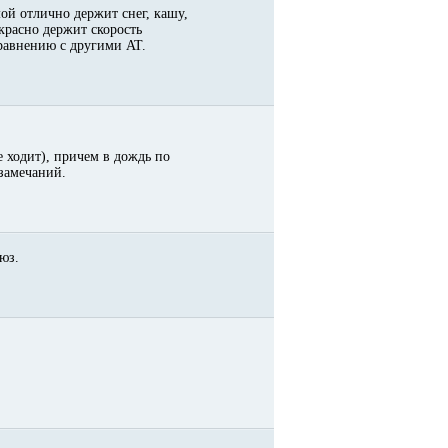
ой отлично держит снег, кашу,
екрасно держит скорость
сравнению с другими AT.
е ходит), причем в дождь по
замечаний.
юз.