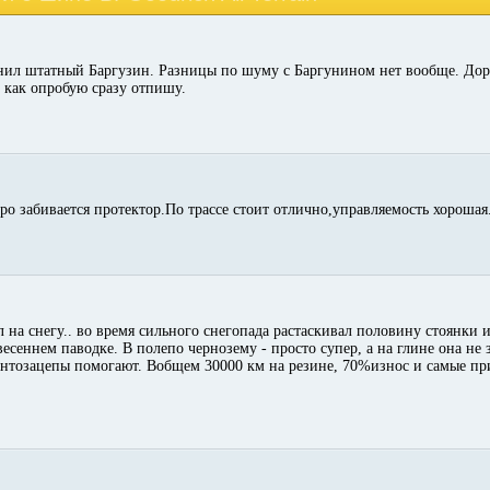
ил штатный Баргузин. Разницы по шуму с Баргунином нет вообще. Дор
 как опробую сразу отпишу.
ро забивается протектор.По трассе стоит отлично,управляемость хорошая
на снегу.. во время сильного снегопада растаскивал половину стоянки и
есеннем паводке. В полепо чернозему - просто супер, а на глине она не з
рунтозацепы помогают. Вобщем 30000 км на резине, 70%износ и самые пр