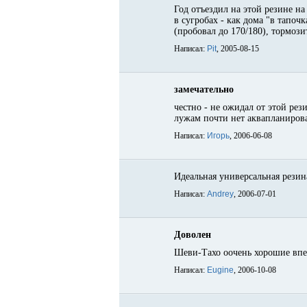
Год отъездил на этой резине н
в сугробах - как дома "в тапоч
(пробовал до 170/180), тормоз
Написал:
Pit
, 2005-08-15
замечательно
честно - не ожидал от этой рез
лужам почти нет аквапланирова
Написал:
Игорь
, 2006-06-08
Идеальная универсальная резин
Написал:
Andrey
, 2006-07-01
Доволен
Шеви-Тахо оочень хорошие впеч
Написал:
Eugine
, 2006-10-08