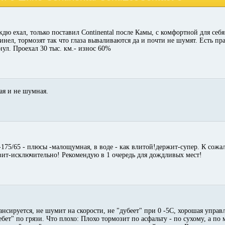
дю ехал, только поставил Continental после Камы, с комфортной для себя
инел, тормозят так что глаза вываливаются да и почти не шумят. Есть пр
нул. Проехал 30 тыс. км.- износ 60%
ая и не шумная.
 -175/65 - плюсы -малощумная, в воде - как влитой!держит-супер. К сожал
вит-исключительно! Рекомендую в 1 очередь для дождливых мест!
нсируется, не шумит на скорости, не "дубеет" при 0 -5С, хорошая управ
ет" по грязи. Что плохо: Плохо тормозит по асфальту - по сухому, а по