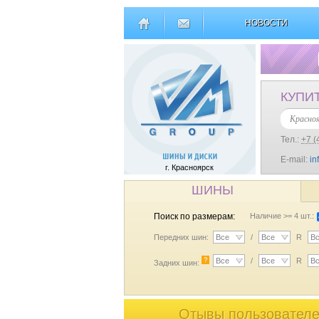
НОВОСТИ
КУПИ
Красно
Тел.:
+7 (
E-mail:
in
г. Красноярск
ШИНЫ
Поиск по размерам:
Наличие >= 4 шт.:
Передних шин:
Все
/
Все
R
В
?
Все
/
Все
R
В
Задних шин:
Отывы пользователей