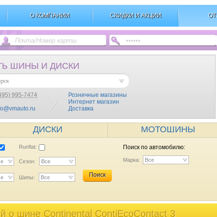
О КОМПАНИИ
СКИДКИ И АКЦИИ
ОТ
ТЬ ШИНЫ И ДИСКИ
ярск
495) 995-7474
Розничные магазины
Интернет магазин
fo@vmauto.ru
Доставка
ДИСКИ
МОТОШИНЫ
Runflat:
Поиск по автомобилю:
Марка:
Все
се
Сезон:
Все
Поиск
се
Шипы:
Все
 o шине Continental ContiEcoContact 3