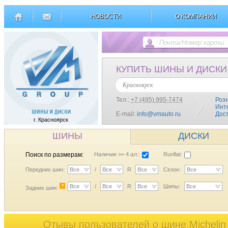
НОВОСТИ
О КОМПАНИИ
КУПИТЬ ШИНЫ И ДИСКИ
Красноярск
Тел.:
+7 (495) 995-7474
Роз
Инт
E-mail:
info@vmauto.ru
Дос
г. Красноярск
ШИНЫ
ДИСКИ
Поиск по размерам:
Наличие >= 4 шт.:
Runflat:
Передних шин:
Все
/
Все
R
Все
Сезон:
Все
?
Все
/
Все
R
Все
Шипы:
Все
Задних шин:
Отывы пользователей o шине Michelin 