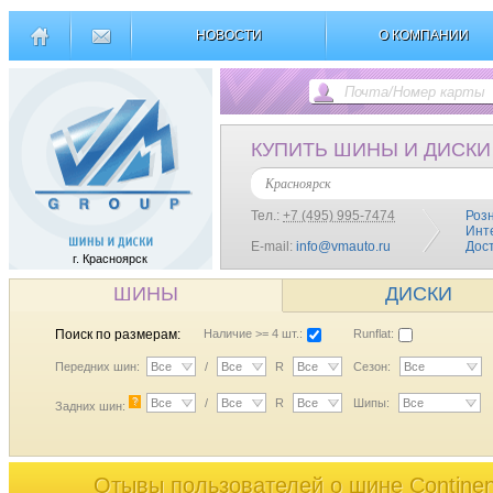
НОВОСТИ
О КОМПАНИИ
КУПИТЬ ШИНЫ И ДИСКИ
Красноярск
Тел.:
+7 (495) 995-7474
Роз
Инт
E-mail:
info@vmauto.ru
Дос
г. Красноярск
ШИНЫ
ДИСКИ
Поиск по размерам:
Наличие >= 4 шт.:
Runflat:
Передних шин:
Все
/
Все
R
Все
Сезон:
Все
?
Все
/
Все
R
Все
Шипы:
Все
Задних шин:
Отывы пользователей o шине Continen